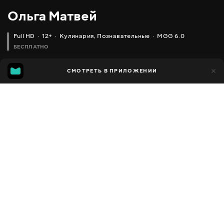
Ольга Матвей
Full HD
12+
Кулинария
,
Познавательные
MGG 6.0
БЕСПЛАТНО
MGG
1 тыс.
СМОТРЕТЬ В ПРИЛОЖЕНИИ
592
6.0
Добавлено в избранное
ПОДЕЛИТЬСЯ
Разное
Facebook
Скопировать ссылку
ПРОСТОЙ ПИРОГ НА КЕФИРЕ ГОТОВЬ ХОТЬ КАЖДЫЙ ДЕНЬ
ПЫШНЫЙ ОМЛЕТ ИЗ 2-Х ПРОДУКТОВ (КАК ДЕТСТВЕ) _ OMELETTE RECIPE
2013 - 2025
,
Украина
Кулинария
,
Познавательные
,
Блогер