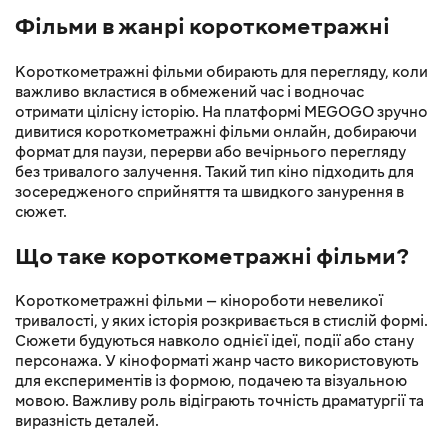
Фільми в жанрі короткометражні
Короткометражні фільми обирають для перегляду, коли
важливо вкластися в обмежений час і водночас
отримати цілісну історію. На платформі MEGOGO зручно
дивитися короткометражні фільми онлайн, добираючи
формат для паузи, перерви або вечірнього перегляду
без тривалого залучення. Такий тип кіно підходить для
зосередженого сприйняття та швидкого занурення в
сюжет.
Що таке короткометражні фільми?
Короткометражні фільми — кінороботи невеликої
тривалості, у яких історія розкривається в стислій формі.
Сюжети будуються навколо однієї ідеї, події або стану
персонажа. У кіноформаті жанр часто використовують
для експериментів із формою, подачею та візуальною
мовою. Важливу роль відіграють точність драматургії та
виразність деталей.