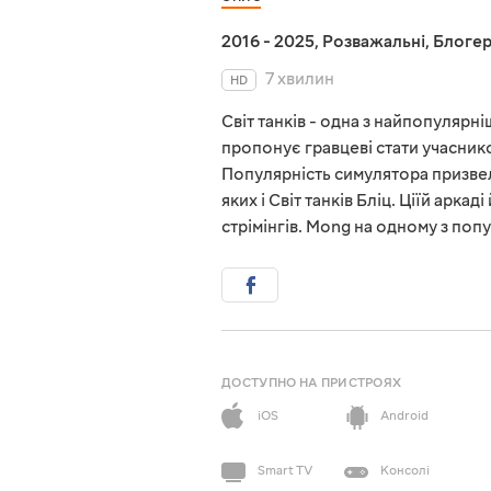
2016 - 2025
,
Розважальні
,
Блоге
7 хвилин
HD
Світ танків - одна з найпопулярн
пропонує гравцеві стати учаснико
Популярність симулятора призве
яких і Світ танків Бліц. Ціїй арк
стрімінгів. Mong на одному з попу
ДОСТУПНО НА ПРИСТРОЯХ
iOS
Android
Smart TV
Консолі