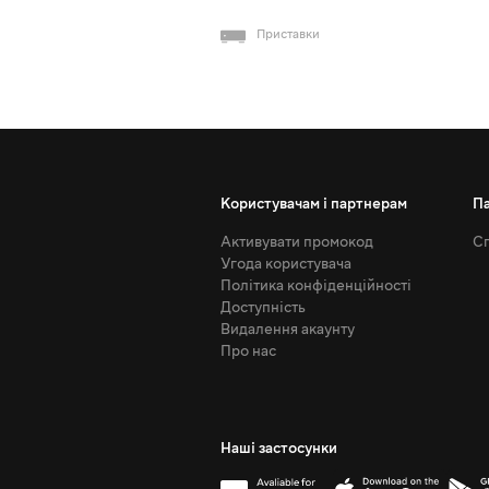
Приставки
Користувачам і партнерам
П
Активувати промокод
Сп
Угода користувача
Політика конфіденційності
Доступність
Видалення акаунту
Про нас
Наші застосунки