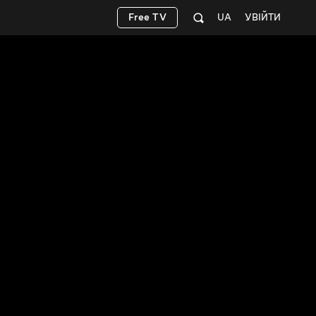
Free TV
UA
УВІЙТИ