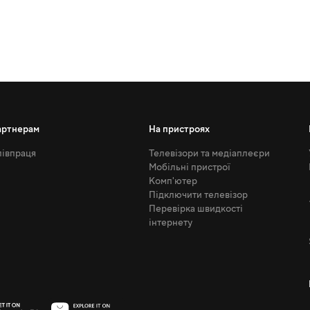
артнерам
На пристроях
івпраця
Телевізори та медіаплеєри
Мобільні пристрої
Комп'ютер
Підключити телевізор
Перевірка швидкості
інтернету