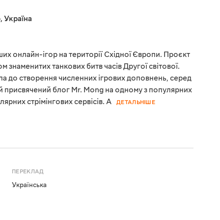
р
,
Україна
іших онлайн-ігор на території Східної Європи. Проєкт
м знаменитих танкових битв часів Другої світової.
ла до створення численних ігрових доповнень, серед
аді й присвячений блог Mr. Mong на одному з популярних
лярних стрімінгових сервісів. А
ДЕТАЛЬНІШЕ
ПЕРЕКЛАД
Українська