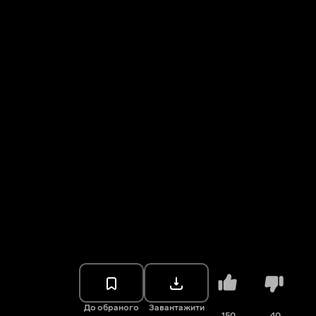
До обраного
Завантажити
150
40