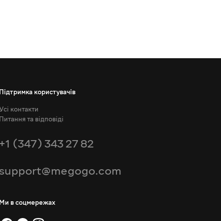
Підтримка користувачів
Усі контакти
Питання та відповіді
+1 (347) 343 27 82
support@megogo.com
Ми в соцмережах