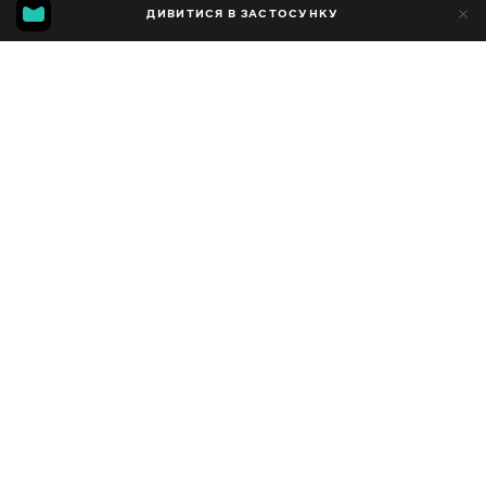
MGG
150
ДИВИТИСЯ В ЗАСТОСУНКУ
40
4.9
Додано до обраних
ПОДІЛИТИСЯ
Сезон 12
Facebook
Копіювати посилання
СЕРІЯ 40
СЕРІЯ 39
2016 - 2025
,
Україна
Розважальні
,
Блогер
ПЕРЕКЛАД
Українська
ДОСТУПНО
iOS,
Android,
Smart TV,
Консолі,
Медіа-плеєр