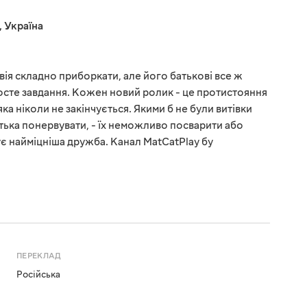
,
Україна
вія складно приборкати, але його батькові все ж
осте завдання. Кожен новий ролик - це протистояння
яка ніколи не закінчується. Якими б не були витівки
атька понервувати, - їх неможливо посварити або
ує найміцніша дружба. Канал MatCatPlay бу
ПЕРЕКЛАД
Російська