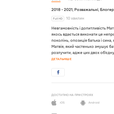
2018 - 2021
,
Розважальні
,
Блогер
10 хвилин
Full HD
Невгамовність і допитливість Мат
якось вдається виконати це непр
поколінь, опозиція батька і сина, 
Матвія, який частенько змушує б
розлучити, адже цих двох об'єдн
ДЕТАЛЬНІШЕ
ДОСТУПНО НА ПРИСТРОЯХ
iOS
Android