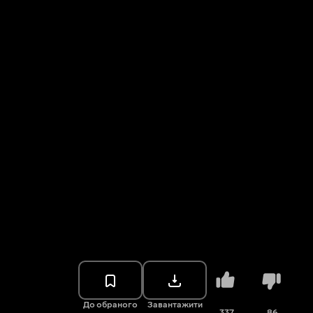
До обраного
Завантажити
337
86