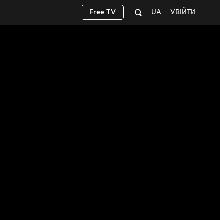
Free TV
UA
УВІЙТИ