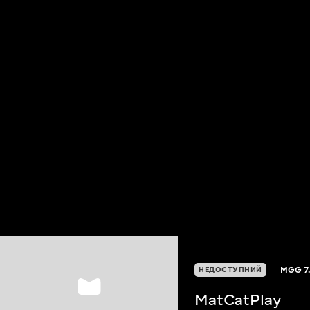
MGG
7
НЕДОСТУПНИЙ
MatCatPlay