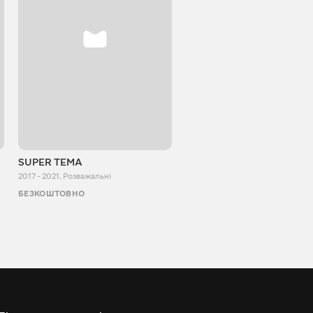
SUPER TEMA
OneDayAlex
2017 - 2021
,
Розважальні
2014 - 2023
,
Розважальні
БЕЗКОШТОВНО
БЕЗКОШТОВНО