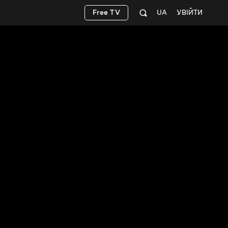
Free TV
UA
УВІЙТИ