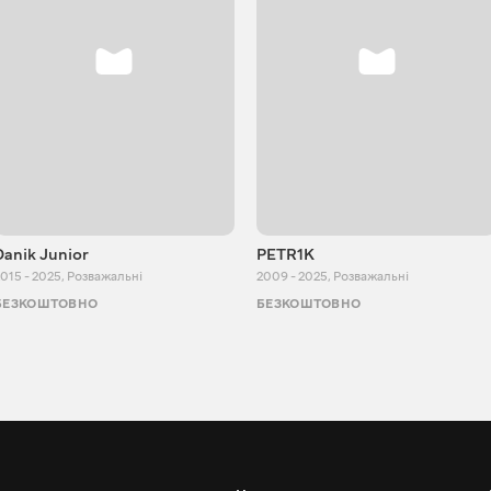
Danik Junior
PETR1K
015 - 2025
,
Розважальні
2009 - 2025
,
Розважальні
БЕЗКОШТОВНО
БЕЗКОШТОВНО