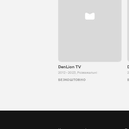
DenLion TV
2012 - 2023
,
Розважальні
2
БЕЗКОШТОВНО