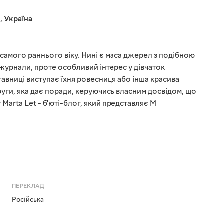
р
,
Україна
 самого раннього віку. Нині є маса джерел з подібною
журнали, проте особливий інтерес у дівчаток
тавниці виступає їхня ровесниця або інша красива
руги, яка дає поради, керуючись власним досвідом, що
Marta Let - б'юті-блог, який представляє М
ПЕРЕКЛАД
Російська