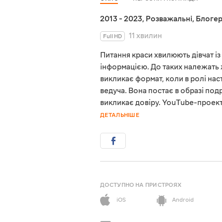
2013 - 2023
,
Розважальні
,
Блоге
11 хвилин
Full HD
Питання краси хвилюють дівчат із
інформацією. До таких належать 
викликає формат, коли в ролі нас
ведуча. Вона постає в образі под
викликає довіру. YouTube-проект 
ДЕТАЛЬНІШЕ
ДОСТУПНО НА ПРИСТРОЯХ
iOS
Android