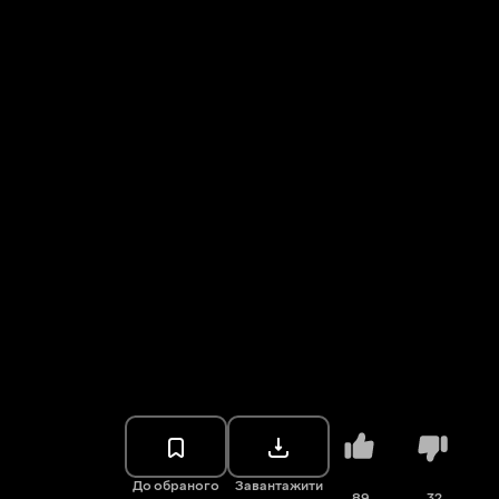
До обраного
Завантажити
89
32