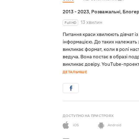
2013 - 2023
,
Розважальні
,
Блоге
13 хвилин
Full HD
Питання краси хвилюють дівчат із
інформацією. До таких належать 
викликає формат, коли в ролі нас
ведуча. Вона постає в образі под
викликає довіру. YouTube-проект 
ДЕТАЛЬНІШЕ
ДОСТУПНО НА ПРИСТРОЯХ
iOS
Android