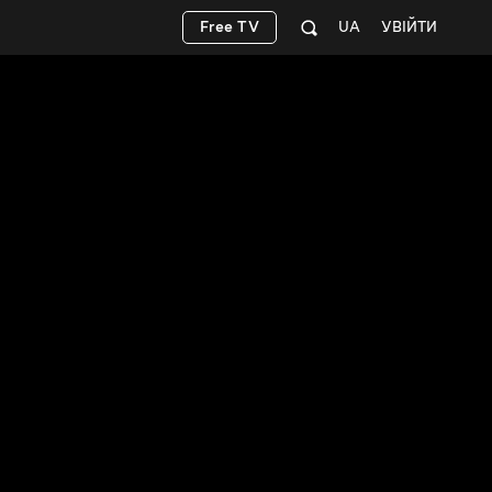
Free TV
UA
УВІЙТИ