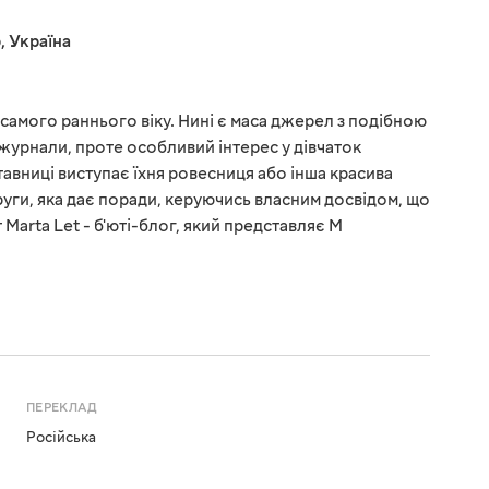
р
,
Україна
 самого раннього віку. Нині є маса джерел з подібною
журнали, проте особливий інтерес у дівчаток
тавниці виступає їхня ровесниця або інша красива
руги, яка дає поради, керуючись власним досвідом, що
Marta Let - б'юті-блог, який представляє М
ПЕРЕКЛАД
Російська