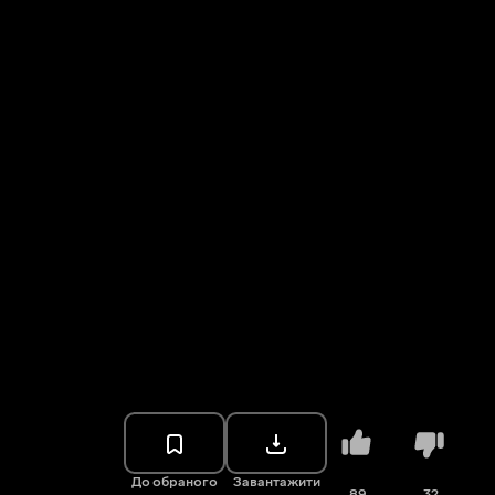
До обраного
Завантажити
89
32