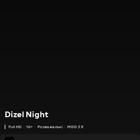
Dizel Night
Full HD
16+
Розважальні
MGG 3.9
MGG