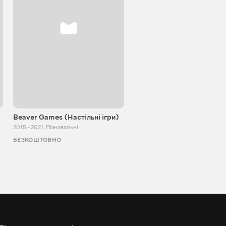
Beaver Games (Настільні ігри)
Від Заїки з Китаю
2015 - 2021
,
Пізнавальні
2011 - 2025
,
Пізнавальні
БЕЗКОШТОВНО
БЕЗКОШТОВНО