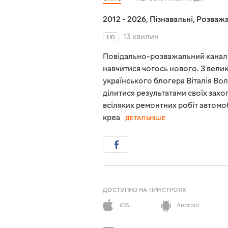
2012 - 2026
,
Пізнавальні
,
Розважа
13 хвилин
HD
Повідально-розважальний канал 
навчитися чогось нового. З велик
українського блогера Віталія Во
ділитися результатами своїх захо
всіляких ремонтних робіт автомо
креа
ДЕТАЛЬНІШЕ
ДОСТУПНО НА ПРИСТРОЯХ
iOS
Android