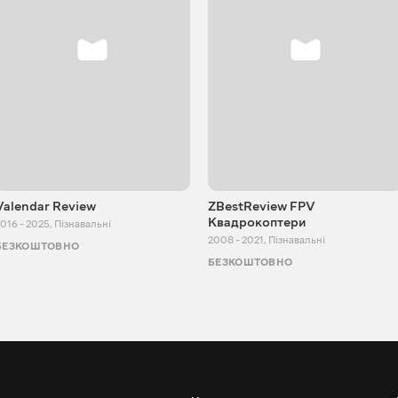
Valendar Review
ZBestReview FPV
Квадрокоптери
016 - 2025
,
Пізнавальні
2008 - 2021
,
Пізнавальні
БЕЗКОШТОВНО
БЕЗКОШТОВНО