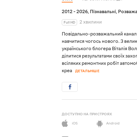
2012 - 2026
,
Пізнавальні
,
Розважа
2 хвилини
Full HD
Повідально-розважальний канал 
навчитися чогось нового. З велик
українського блогера Віталія Во
ділитися результатами своїх захо
всіляких ремонтних робіт автомо
креа
ДЕТАЛЬНІШЕ
ДОСТУПНО НА ПРИСТРОЯХ
iOS
Android