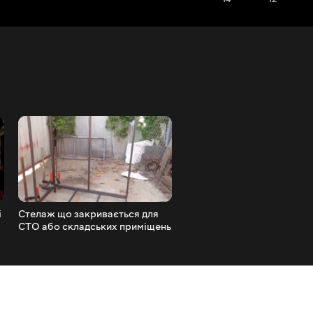
і
Стелаж що закривається для
Ford GT
СТО або складських приміщень