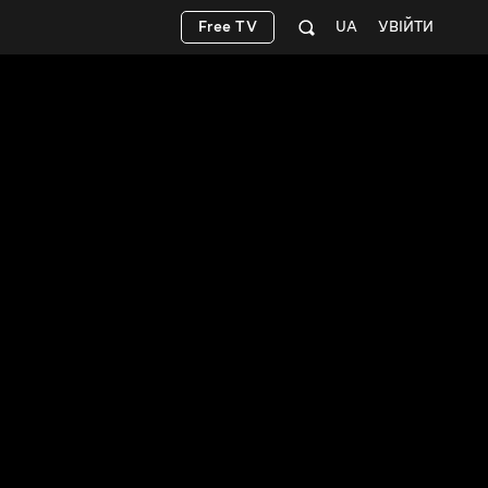
Free TV
UA
УВІЙТИ