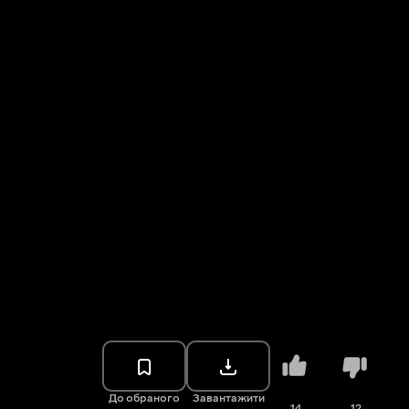
До обраного
Завантажити
14
12