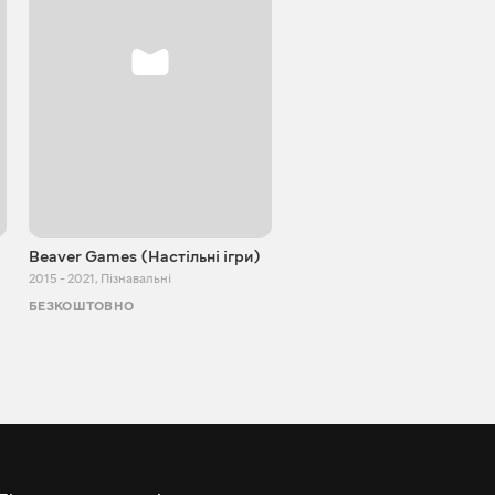
Beaver Games (Настільні ігри)
Від Заїки з Китаю
2015 - 2021
,
Пізнавальні
2011 - 2025
,
Пізнавальні
БЕЗКОШТОВНО
БЕЗКОШТОВНО