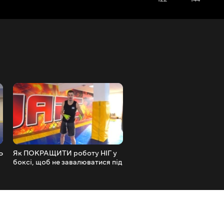
Ь
Як ПОКРАЩИТИ роботу НІГ у
ЗНАЙТИ СЕБЕ, знайти св
боксі, щоб не завалюватися під
ПРИЗНАЧЕННЯ, щоб стат
час удару
УСПІШНИМ і щасливим