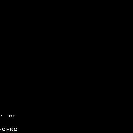
.7
16+
ченко