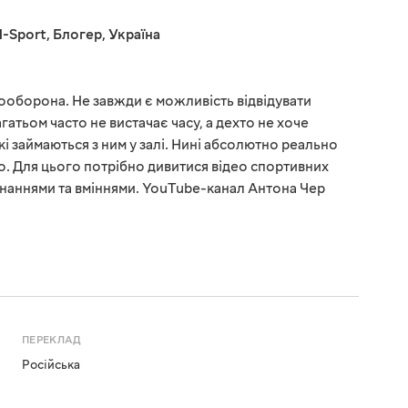
-Sport
,
Блогер
,
Україна
амооборона. Не завжди є можливість відвідувати
гатьом часто не вистачає часу, а дехто не хоче
кі займаються з ним у залі. Нині абсолютно реально
. Для цього потрібно дивитися відео спортивних
я знаннями та вміннями. YouTube-канал Антона Чер
ПЕРЕКЛАД
Російська