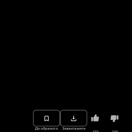
До обраного
Завантажити
122
144