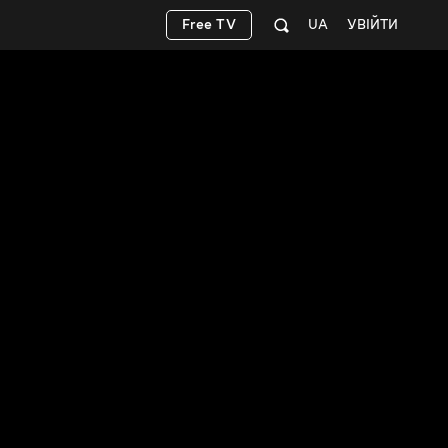
Free TV
UA
УВІЙТИ