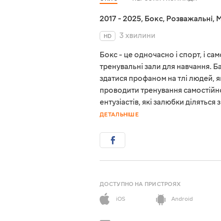
2017 - 2025
,
Бокс
,
Розважальні
,
M
3 хвилини
HD
Бокс - це одночасно і спорт, і с
тренувальні зали для навчання. Ба
здатися профаном на тлі людей, я
проводити тренування самостійно
ентузіастів, які залюбки ділятьс
ДЕТАЛЬНІШЕ
ДОСТУПНО НА ПРИСТРОЯХ
iOS
Android