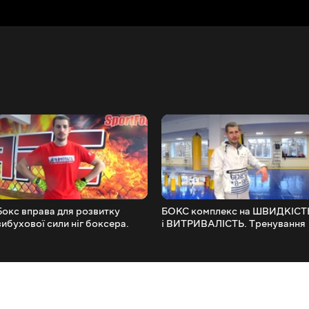
Бокс вправа для розвитку
БОКС комплекс на ШВИДКІСТ
вибухової сили ніг боксера.
і ВИТРИВАЛІСТЬ. Тренування
Для сильного імпульсу та
зі своєю вагою
швидкого стрибка