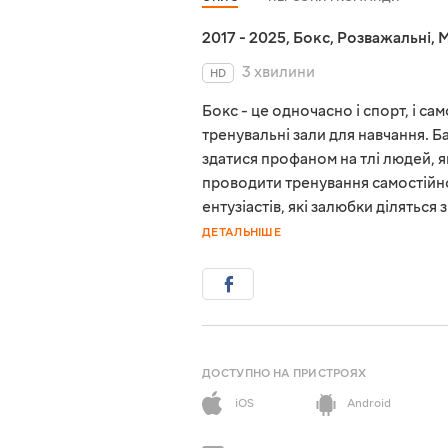
2017 - 2025
,
Бокс
,
Розважальні
,
M
3 хвилини
HD
Бокс - це одночасно і спорт, і с
тренувальні зали для навчання. Ба
здатися профаном на тлі людей, я
проводити тренування самостійно
ентузіастів, які залюбки ділятьс
ДЕТАЛЬНІШЕ
ДОСТУПНО НА ПРИСТРОЯХ
iOS
Android