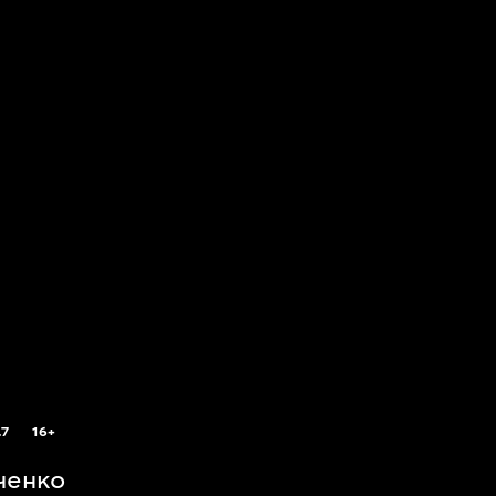
.7
16+
ченко