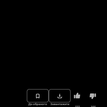
До обраного
Завантажити
122
144