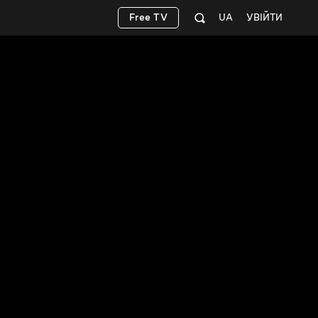
Free TV
UA
УВІЙТИ