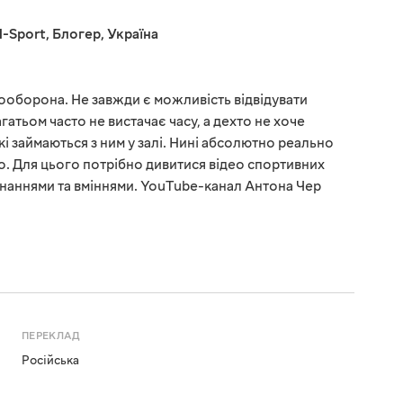
-Sport
,
Блогер
,
Україна
амооборона. Не завжди є можливість відвідувати
гатьом часто не вистачає часу, а дехто не хоче
кі займаються з ним у залі. Нині абсолютно реально
. Для цього потрібно дивитися відео спортивних
я знаннями та вміннями. YouTube-канал Антона Чер
ПЕРЕКЛАД
Російська