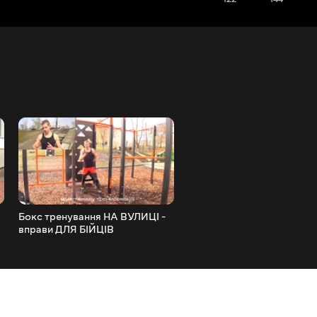
Бокс тренування НА ВУЛИЦІ -
СУПЕР вправа з ЕСПАНД
вправи ДЛЯ БІЙЦІВ
для кращого СТИСКАННЯ
КУЛАКА