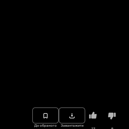
До обраного
Завантажити
23
8