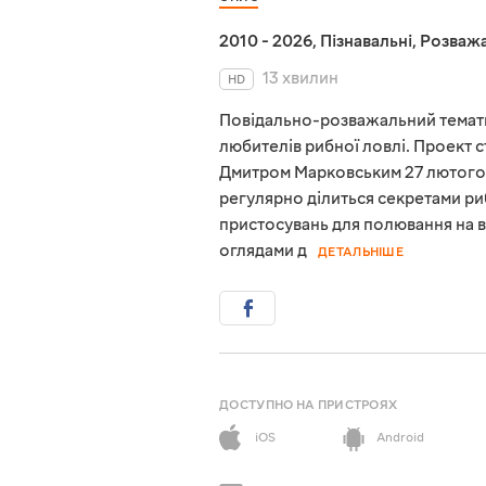
2010 - 2026
,
Пізнавальні
,
Розважа
13 хвилин
HD
Повідально-розважальний темати
любителів рибної ловлі. Проект 
Дмитром Марковським 27 лютого 
регулярно ділиться секретами ри
пристосувань для полювання на в
оглядами д
ДЕТАЛЬНІШЕ
ДОСТУПНО НА ПРИСТРОЯХ
iOS
Android