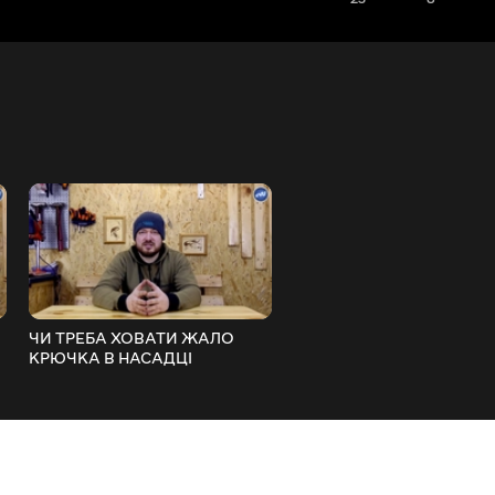
ЧИ ТРЕБА ХОВАТИ ЖАЛО
ПРОСТИЙ І ПОТУЖНИЙ
КРЮЧКА В НАСАДЦІ
ВУЗОЛ ДЛЯ КРЮЧКІВ З
FishingVideoUkraine
ВУШКОМ FishingVideoUkr