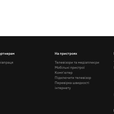
артнерам
На пристроях
івпраця
Телевізори та медіаплеєри
Мобільні пристрої
Комп'ютер
Підключити телевізор
Перевірка швидкості
інтернету