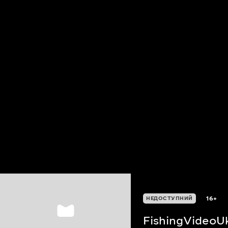
16+
НЕДОСТУПНИЙ
FishingVideoU