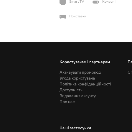
Smart TV
Консолі
Приставки
Користувачам і партнерам
П
Активувати промокод
Сп
Угода користувача
Політика конфіденційності
Доступність
Видалення акаунту
Про нас
Наші застосунки