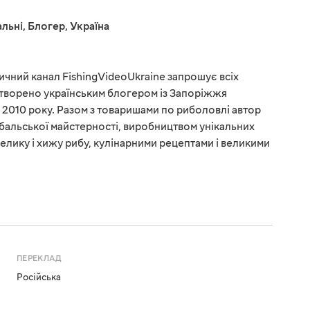
льні
,
Блогер
,
Україна
чний канал FishingVideoUkraine запрошує всіх
створено українським блогером із Запоріжжя
2010 року. Разом з товаришами по риболовлі автор
бальської майстерності, виробництвом унікальних
елику і хижу рибу, кулінарними рецептами і великими
ПЕРЕКЛАД
Російська