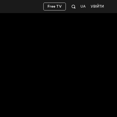
Free TV
UA
УВІЙТИ