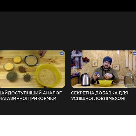
НАЙДОСТУПНІШИЙ АНАЛОГ
СЕКРЕТНА ДОБАВКА ДЛЯ
МАГАЗИННОЇ ПРИКОРМКИ
УСПІШНОЇ ЛОВЛІ ЧЕХОНІ
СВОЇМИ РУКАМИ - ЛОВИТЬ
FishingVideoUkraine
БУДЬ-ЯКУ РИБУ
FishingVideoUkraine