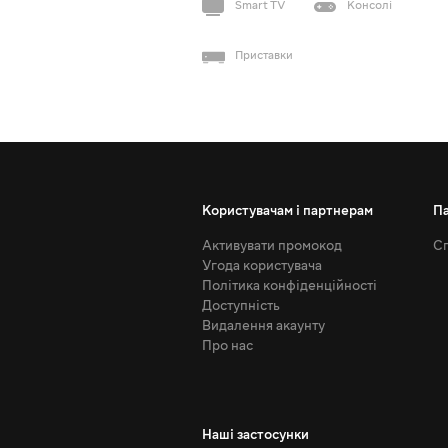
Smart TV
Консолі
Приставки
Користувачам і партнерам
П
Активувати промокод
Сп
Угода користувача
Політика конфіденційності
Доступність
Видалення акаунту
Про нас
Наші застосунки