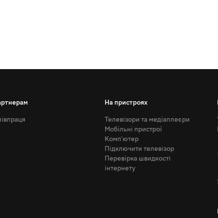
артнерам
На пристроях
івпраця
Телевізори та медіаплеєри
Мобільні пристрої
Комп'ютер
Підключити телевізор
Перевірка швидкості
інтернету