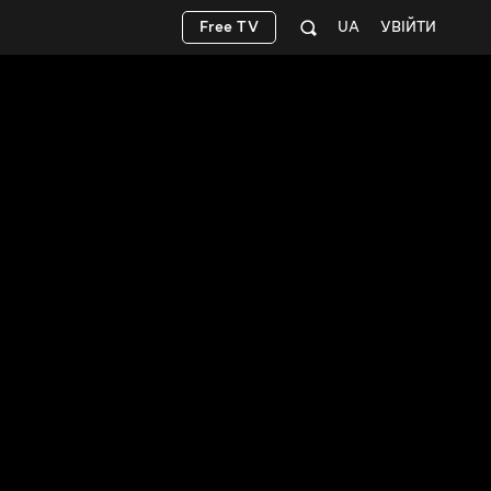
Free TV
UA
УВІЙТИ