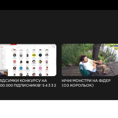
ПІДСУМКИ КОНКУРСУ НА
НІЧНІ МОНСТРИ НА ФІДЕР
100.000 ПІДПИСНИКІВ! 5 4 3 3 2
(ОЗ.КОРОЛЬОК)
1 РОЗІГРУЄМО 5 ЦІННИХ
FishingVideoUkraine
ДЕВАЙСІВ ДЛЯ РИБОЛОВЛІ