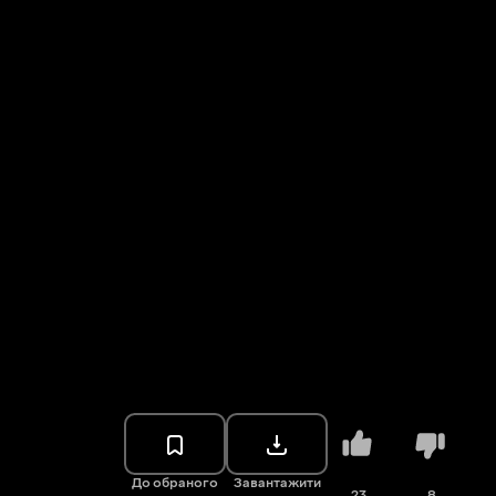
До обраного
Завантажити
23
8