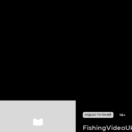
16+
НЕДОСТУПНИЙ
FishingVideoU