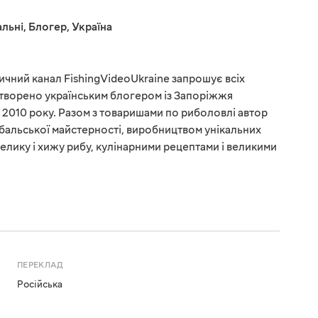
льні
,
Блогер
,
Україна
чний канал FishingVideoUkraine запрошує всіх
створено українським блогером із Запоріжжя
2010 року. Разом з товаришами по риболовлі автор
бальської майстерності, виробництвом унікальних
елику і хижу рибу, кулінарними рецептами і великими
ПЕРЕКЛАД
Російська