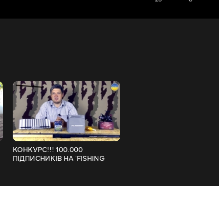
КОНКУРС!!! 100.000
ТАКОГО МИ НЕ ОЧІКУВАЛ
ПІДПИСНИКІВ НА 'FISHING
НАВАЛА ПЛІТКИ
VIDEO UKRAINE'
FishingVideoUkraine