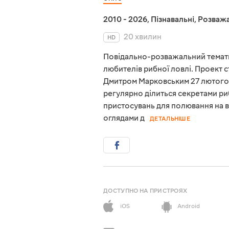
2010 - 2026
,
Пізнавальні
,
Розважа
20 хвилин
HD
Повідально-розважальний темати
любителів рибної ловлі. Проект 
Дмитром Марковським 27 лютого 
регулярно ділиться секретами ри
пристосувань для полювання на в
оглядами д
ДЕТАЛЬНІШЕ
ДОСТУПНО НА ПРИСТРОЯХ
iOS
Android