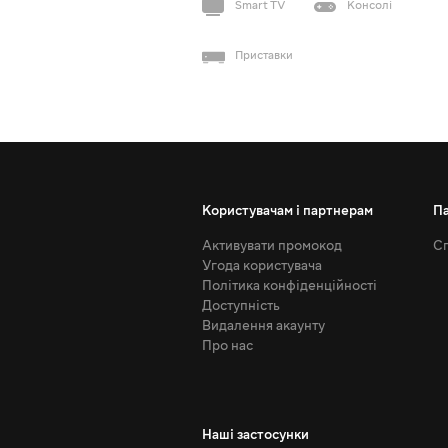
Smart TV
Консолі
Приставки
Користувачам і партнерам
П
Активувати промокод
Сп
Угода користувача
Політика конфіденційності
Доступність
Видалення акаунту
Про нас
Наші застосунки