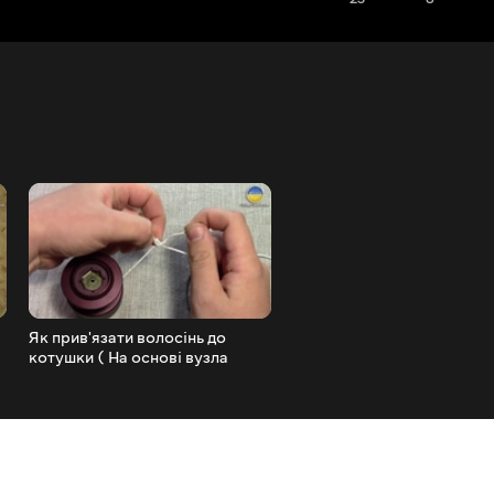
Як прив'язати волосінь до
Риба гарячого копчення
котушки ( На основі вузла
Копчення в домашніх умо
'Клінч' )