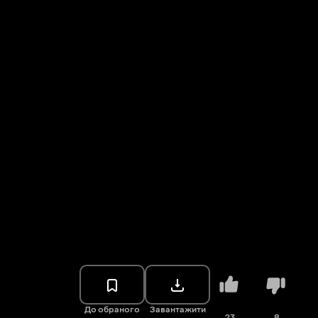
До обраного
Завантажити
23
8