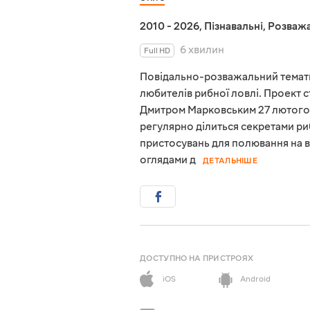
2010 - 2026
,
Пізнавальні
,
Розважа
6 хвилин
Full HD
Повідально-розважальний темати
любителів рибної ловлі. Проект 
Дмитром Марковським 27 лютого 
регулярно ділиться секретами ри
пристосувань для полювання на в
оглядами д
ДЕТАЛЬНІШЕ
ДОСТУПНО НА ПРИСТРОЯХ
iOS
Android