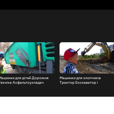
Машинки для дітей Дорожня
Машинки для хлопчиків
Техніка Асфальтоукладач
Трактор Екскаватор і
Машини Тачки не іграшки
Вантажівка Машини Відео для
Trucks for kids
дітей Excavator for kids