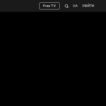
Free TV
UA
УВІЙТИ