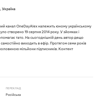
р
,
Україна
ний канал OneDayAlex належить юному українському
уло створено 19 серпня 2014 року. У зйомках і
помагає тато. На сьогоднішній день автор дещо
 самостійно виходить в ефір. Протягом семи років
 половиною мільйони підписників. Контент
ПЕРЕКЛАД
Російська