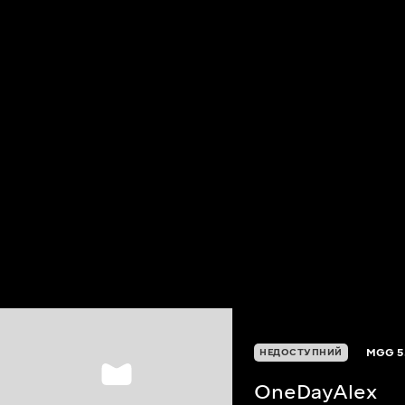
MGG
5
НЕДОСТУПНИЙ
OneDayAlex