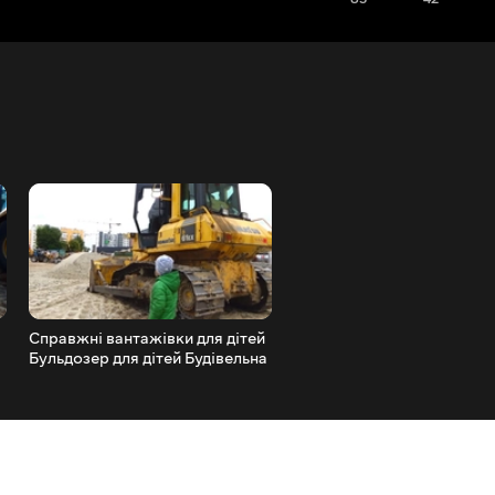
Справжні вантажівки для дітей
Машинки для хлопчиків Р
Бульдозер для дітей Будівельна
машини Трактор Екскава
техніка
для дітей Екскаватор для 