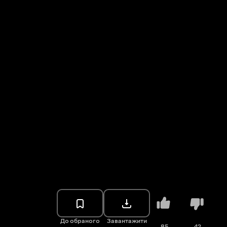
До обраного
Завантажити
85
42