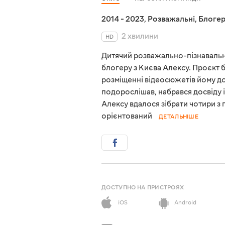
2014 - 2023
,
Розважальні
,
Блоге
2 хвилини
HD
Дитячий розважально-пізнаваль
блогеру з Києва Алексу. Проєкт б
розміщенні відеосюжетів йому до
подорослішав, набрався досвіду і
Алексу вдалося зібрати чотири з
орієнтований
ДЕТАЛЬНІШЕ
ДОСТУПНО НА ПРИСТРОЯХ
iOS
Android