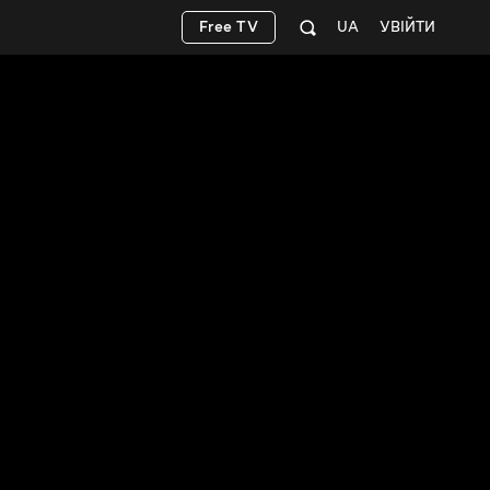
Free TV
UA
УВІЙТИ