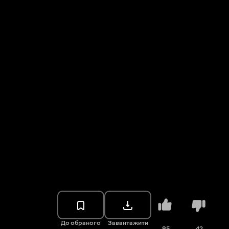
До обраного
Завантажити
85
42