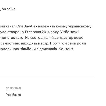
р
,
Україна
ний канал OneDayAlex належить юному українському
уло створено 19 серпня 2014 року. У зйомках і
помагає тато. На сьогоднішній день автор дещо
 самостійно виходить в ефір. Протягом семи років
 половиною мільйони підписників. Контент
ПЕРЕКЛАД
Російська