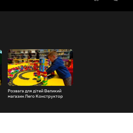
Розвага для дітей Великий
Розпакування гри Вівця 
магазин Лего Конструктор
ціла ферма
Lego City Lego shopping