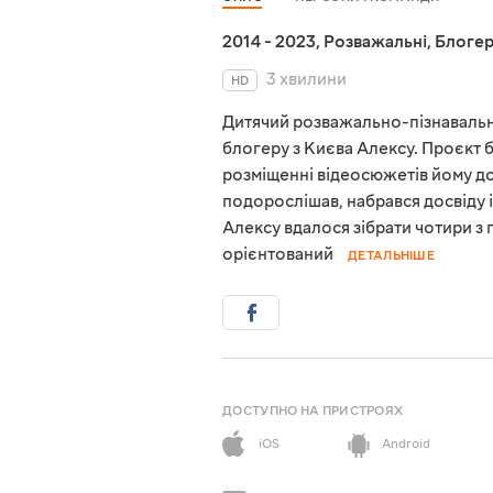
2014 - 2023
,
Розважальні
,
Блоге
3 хвилини
HD
Дитячий розважально-пізнаваль
блогеру з Києва Алексу. Проєкт б
розміщенні відеосюжетів йому до
подорослішав, набрався досвіду і
Алексу вдалося зібрати чотири з
орієнтований
ДЕТАЛЬНІШЕ
ДОСТУПНО НА ПРИСТРОЯХ
iOS
Android