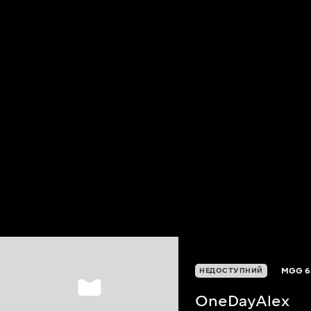
MGG
6
НЕДОСТУПНИЙ
OneDayAlex