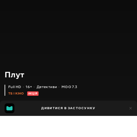
Плут
Full HD
16+
Детективи
MGG 7.3
ТБ І КІНО
АКЦІЯ
IMDB
MGG
4тис.
ДИВИТИСЯ В ЗАСТОСУНКУ
618
6.5
7.3
Додано до обраних
ПОДІЛИТИСЯ
Сезон 1