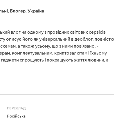
льні
,
Блогер
,
Україна
ький влог на одному з провідних світових сервісів
ту описує його як універсальний відеоблог, повністю
схемам, а також усьому, що з ними пов'язано, -
ерам, комплектувальним, криптовалютам і їхньому
о гаджети спрощують і покращують життя людини, а
ПЕРЕКЛАД
Російська