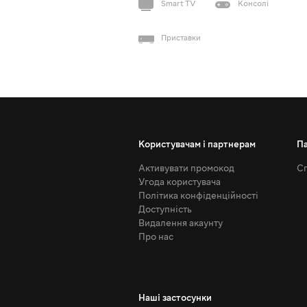
Smart TV
Консолі
Приставки
Користувачам і партнерам
П
Активувати промокод
Сп
Угода користувача
Політика конфіденційності
Доступність
Видалення акаунту
Про нас
Наші застосунки