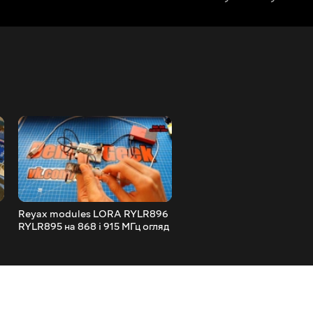
Reyax modules LORA RYLR896
Міні Духовка DEX DTO 3
RYLR895 на 868 і 915 МГц огляд
огляд з Rozetka, одна з
і тест модулів в умовах міста
найкращих компактних
духових шаф mp4