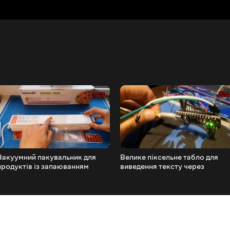
Вакуумний пакувальник для
Велике піксельне табло для
продуктів із запаюванням
виведення тексту через
TintonLife 100watt
смартфон
Arduino+Bluetooth+max7219
DIY