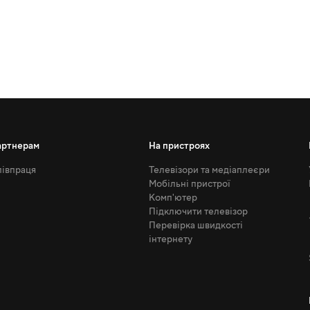
артнерам
На пристроях
івпраця
Телевізори та медіаплеєри
Мобільні пристрої
Комп'ютер
Підключити телевізор
Перевірка швидкості
інтернету