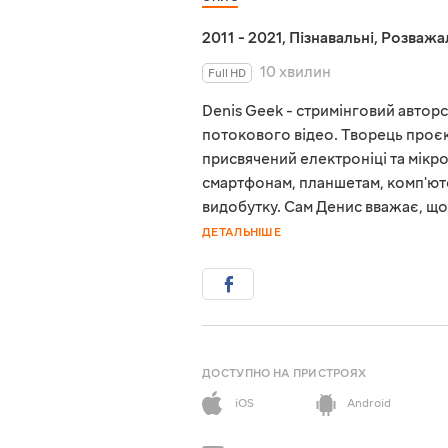
2011 - 2021
,
Пізнавальні
,
Розважа
10 хвилин
Full HD
Denis Geek - стримінговий авторс
потокового відео. Творець проєк
присвячений електроніці та мікро
смартфонам, планшетам, комп'ют
видобутку. Сам Денис вважає, щ
ДЕТАЛЬНІШЕ
ДОСТУПНО НА ПРИСТРОЯХ
iOS
Android