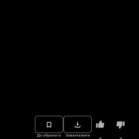
До обраного
Завантажити
9
9