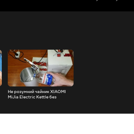
Не розумний чайник XIAOMI
Дешевий Амперметр
MiJia Electric Kettle без
Вольтметр для змінки до 5
блютуза Карл
100 А