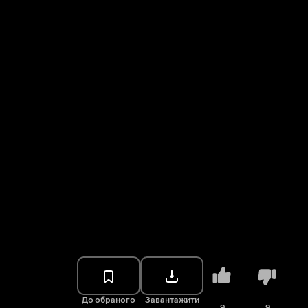
До обраного
Завантажити
9
9