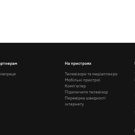
артнерам
На пристроях
івпраця
Телевізори та медіаплеєри
Мобільні пристрої
Комп'ютер
Підключити телевізор
Перевірка швидкості
інтернету