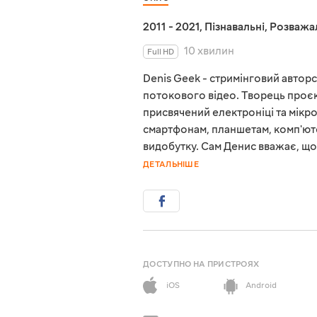
2011 - 2021
,
Пізнавальні
,
Розважа
10 хвилин
Full HD
Denis Geek - стримінговий авторс
потокового відео. Творець проєк
присвячений електроніці та мікро
смартфонам, планшетам, комп'ют
видобутку. Сам Денис вважає, щ
ДЕТАЛЬНІШЕ
ДОСТУПНО НА ПРИСТРОЯХ
iOS
Android