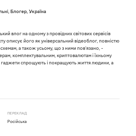
льні
,
Блогер
,
Україна
ький влог на одному з провідних світових сервісів
ту описує його як універсальний відеоблог, повністю
схемам, а також усьому, що з ними пов'язано, -
ерам, комплектувальним, криптовалютам і їхньому
о гаджети спрощують і покращують життя людини, а
ПЕРЕКЛАД
Російська