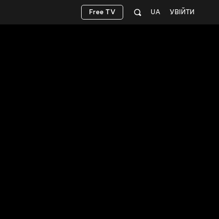
Free TV
UA
УВІЙТИ