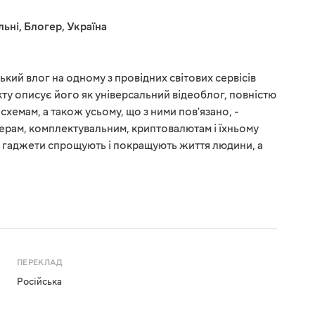
льні
,
Блогер
,
Україна
ький влог на одному з провідних світових сервісів
ту описує його як універсальний відеоблог, повністю
схемам, а також усьому, що з ними пов'язано, -
ерам, комплектувальним, криптовалютам і їхньому
о гаджети спрощують і покращують життя людини, а
ПЕРЕКЛАД
Російська