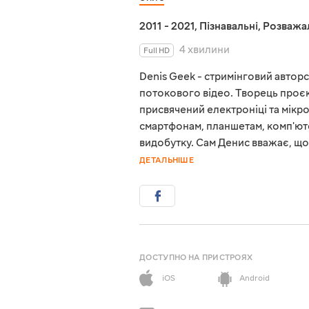
2011 - 2021
,
Пізнавальні
,
Розважа
4 хвилини
Full HD
Denis Geek - стримінговий авторс
потокового відео. Творець проєк
присвячений електроніці та мікро
смартфонам, планшетам, комп'ют
видобутку. Сам Денис вважає, щ
ДЕТАЛЬНІШЕ
ДОСТУПНО НА ПРИСТРОЯХ
iOS
Android