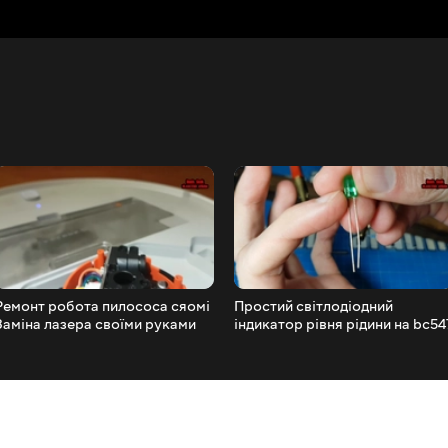
Ремонт робота пилососа сяомі
Простий світлодіодний
Заміна лазера своїми руками
індикатор рівня рідини на bc54
LDS repair xiaomi
DIY зроби сам