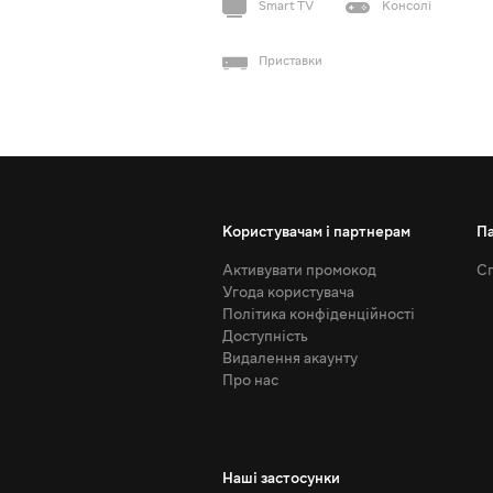
Smart TV
Консолі
Приставки
Користувачам і партнерам
П
Активувати промокод
Сп
Угода користувача
Політика конфіденційності
Доступність
Видалення акаунту
Про нас
Наші застосунки