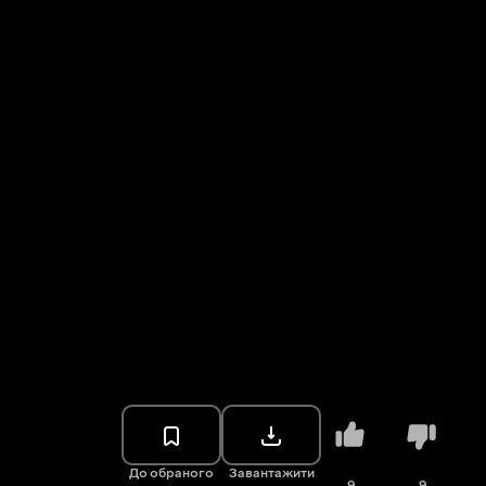
До обраного
Завантажити
9
9