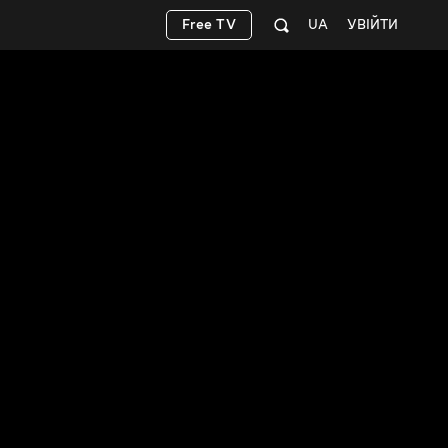
Free TV
UA
УВІЙТИ