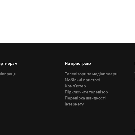
артнерам
На пристроях
івпраця
Телевізори та медіаплеєри
Мобільні пристрої
Комп'ютер
Підключити телевізор
Перевірка швидкості
інтернету