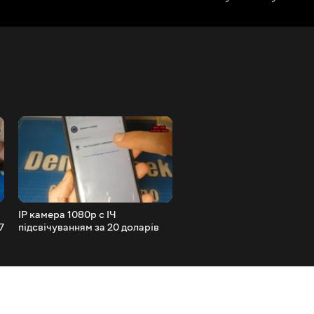
IP камера 1080p c ІЧ
Зубна щітка з бездротов
7
підсвічуванням за 20 доларів
зарядкою DIGOO DG YS11 
від Xiaomi Mijia xiaofang
водозахистом ipx7