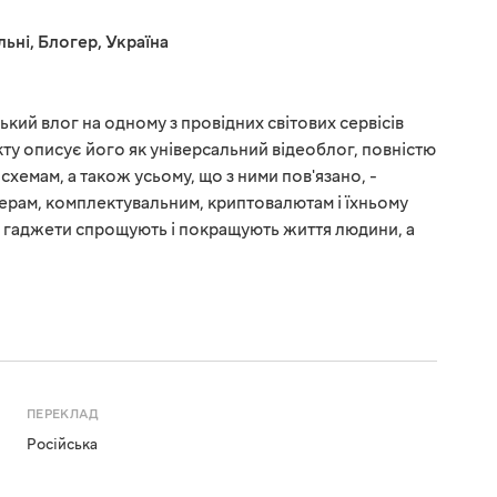
льні
,
Блогер
,
Україна
ький влог на одному з провідних світових сервісів
ту описує його як універсальний відеоблог, повністю
схемам, а також усьому, що з ними пов'язано, -
ерам, комплектувальним, криптовалютам і їхньому
о гаджети спрощують і покращують життя людини, а
ПЕРЕКЛАД
Російська