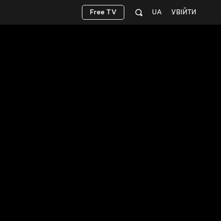
Free TV
UA
УВІЙТИ