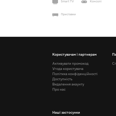
Smart TV
Консолі
Приставки
Користувачам і партнерам
П
Активувати промокод
Сп
Угода користувача
Політика конфіденційності
Доступність
Видалення акаунту
Про нас
Наші застосунки