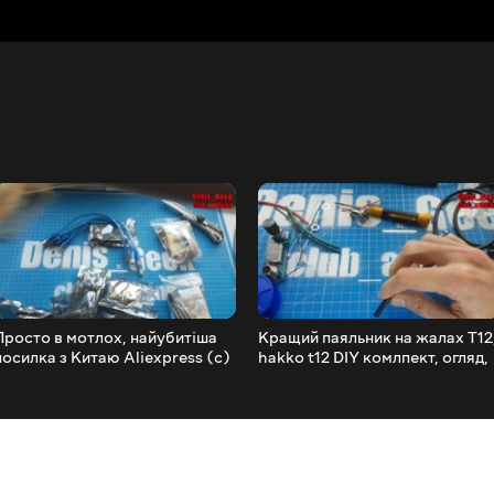
Просто в мотлох, найубитіша
Кращий паяльник на жалах T12
посилка з Китаю Aliexpress (c)
hakko t12 DIY комлпект, огляд,
збірка, тестування паяльника