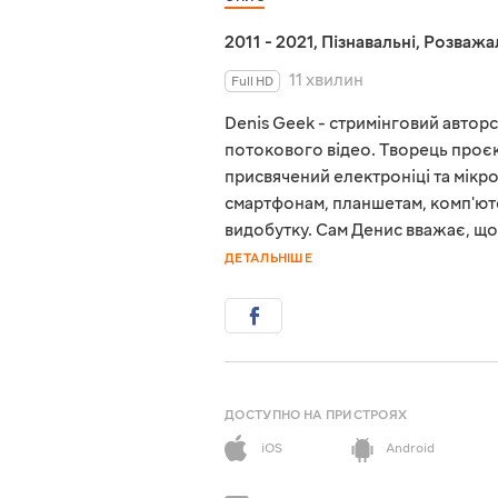
2011 - 2021
,
Пізнавальні
,
Розважа
11 хвилин
Full HD
Denis Geek - стримінговий авторс
потокового відео. Творець проєк
присвячений електроніці та мікро
смартфонам, планшетам, комп'ют
видобутку. Сам Денис вважає, щ
ДЕТАЛЬНІШЕ
ДОСТУПНО НА ПРИСТРОЯХ
iOS
Android