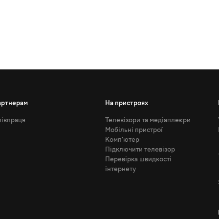
артнерам
На пристроях
івпраця
Телевізори та медіаплеєри
Мобільні пристрої
Комп'ютер
Підключити телевізор
Перевірка швидкості
інтернету