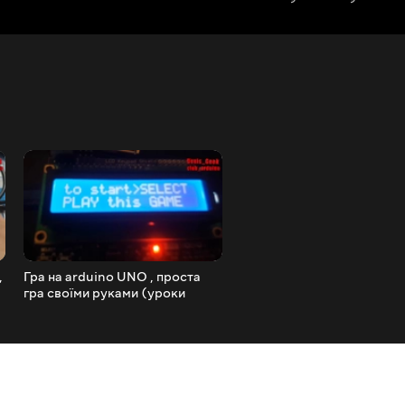
,
Гра на arduino UNO , проста
Чистимо ноутбук своїми
гра своїми руками (уроки
руками в домашніх умовах
ардуіно)
сервісне обслуговування
вдома DIY