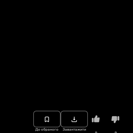
До обраного
Завантажити
9
9