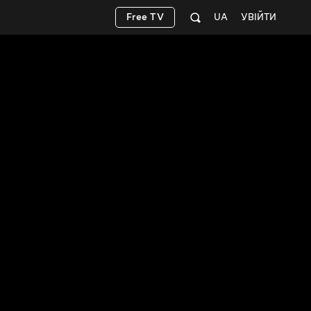
Free TV
UA
УВІЙТИ