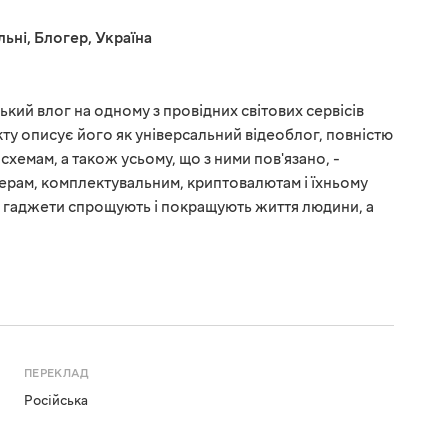
льні
,
Блогер
,
Україна
ький влог на одному з провідних світових сервісів
ту описує його як універсальний відеоблог, повністю
схемам, а також усьому, що з ними пов'язано, -
ерам, комплектувальним, криптовалютам і їхньому
о гаджети спрощують і покращують життя людини, а
ПЕРЕКЛАД
Російська