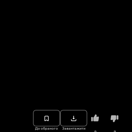
До обраного
Завантажити
9
9