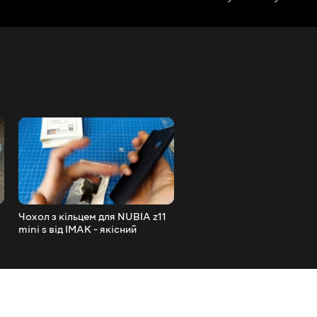
Чохол з кільцем для NUBIA z11
Гра на ардуїно та 1602 дис
mini s від IMAK - якісний
+код Arduino game + code
бампер для камерафона