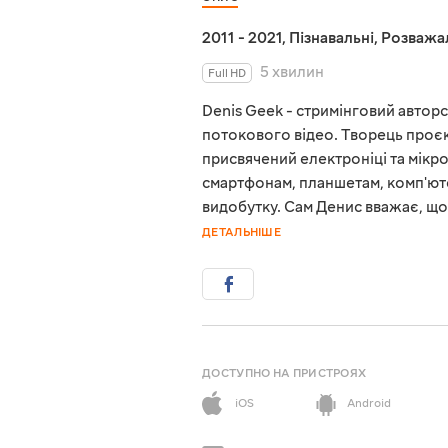
2011 - 2021
,
Пізнавальні
,
Розважа
5 хвилин
Full HD
Denis Geek - стримінговий авторс
потокового відео. Творець проєк
присвячений електроніці та мікро
смартфонам, планшетам, комп'ют
видобутку. Сам Денис вважає, щ
ДЕТАЛЬНІШЕ
ДОСТУПНО НА ПРИСТРОЯХ
iOS
Android