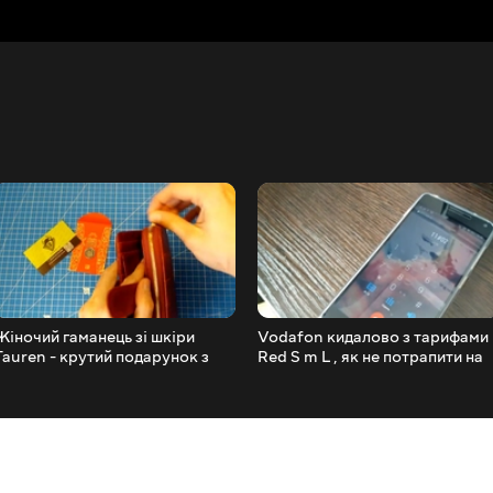
Жіночий гаманець зі шкіри
Vodafon кидалово з тарифами
Tauren - крутий подарунок з
Red S m L , як не потрапити на
Aliexpress
вудку МТС