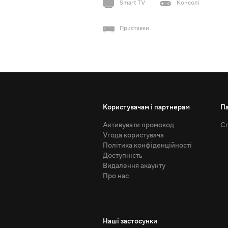
Smart TV
Консолі
Приставки
Користувачам і партнерам
П
Активувати промокод
Сп
Угода користувача
Політика конфіденційності
Доступність
Видалення акаунту
Про нас
Наші застосунки