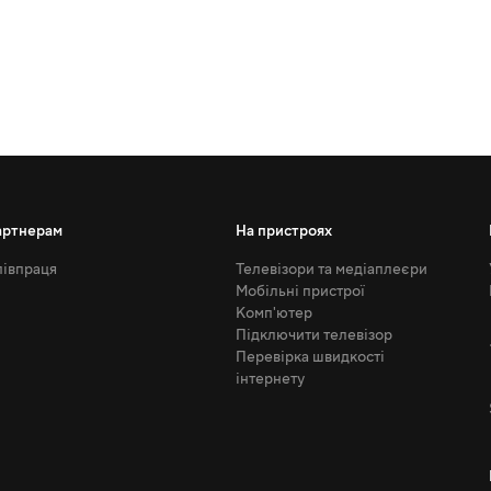
артнерам
На пристроях
івпраця
Телевізори та медіаплеєри
Мобільні пристрої
Комп'ютер
Підключити телевізор
Перевірка швидкості
інтернету