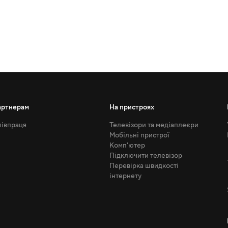
артнерам
На пристроях
івпраця
Телевізори та медіаплеєри
Мобільні пристрої
Комп'ютер
Підключити телевізор
Перевірка швидкості
інтернету