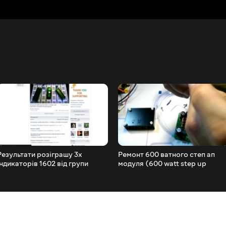
Результати розіграшу 3х
Ремонт 600 ватного степ ап
індикаторів 1602 від групи
модуля (600 watt step up
Arduino and electronics
module repair)
community UA