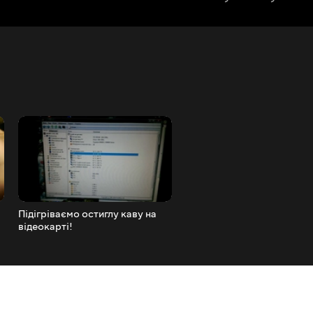
Підігріваємо остиглу каву на
Як працюють датчики руху
відеокарті!
налаштування, встановле
Pir modules motion senso