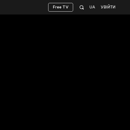
Free TV
UA
УВІЙТИ