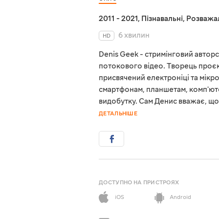
2011 - 2021
,
Пізнавальні
,
Розважа
6 хвилин
HD
Denis Geek - стримінговий авторс
потокового відео. Творець проєк
присвячений електроніці та мікро
смартфонам, планшетам, комп'ют
видобутку. Сам Денис вважає, щ
ДЕТАЛЬНІШЕ
ДОСТУПНО НА ПРИСТРОЯХ
iOS
Android