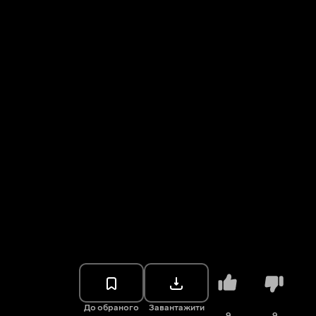
До обраного
Завантажити
9
9