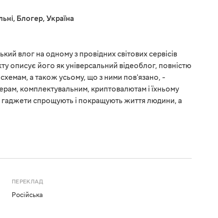
льні
,
Блогер
,
Україна
ький влог на одному з провідних світових сервісів
ту описує його як універсальний відеоблог, повністю
схемам, а також усьому, що з ними пов'язано, -
ерам, комплектувальним, криптовалютам і їхньому
о гаджети спрощують і покращують життя людини, а
ПЕРЕКЛАД
Російська