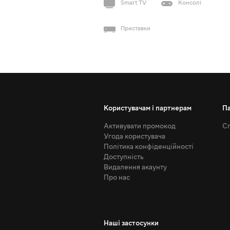
Smart TV
Консолі
Приставки
Користувачам і партнерам
П
Активувати промокод
Сп
Угода користувача
Політика конфіденційності
Доступність
Видалення акаунту
Про нас
Наші застосунки