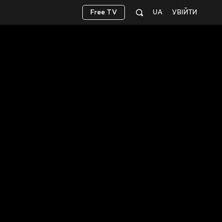
Free TV
UA
УВІЙТИ