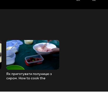
Як приготувати полуницю з
Як приготувати соус беш
сиром. How to cook the
How to cook the sauce
strawberries with cottage
bechamel
cheese.