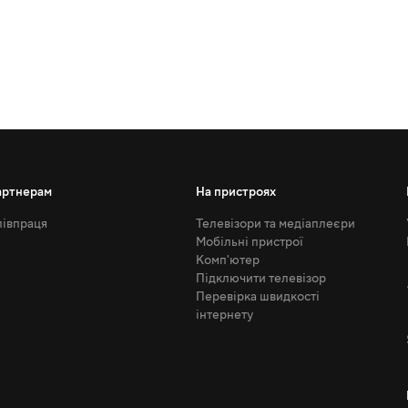
артнерам
На пристроях
івпраця
Телевізори та медіаплеєри
Мобільні пристрої
Комп'ютер
Підключити телевізор
Перевірка швидкості
інтернету