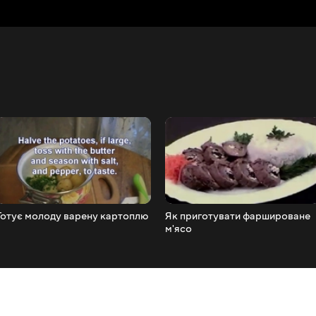
Готує молоду варену картоплю
Як приготувати фаршироване
м'ясо