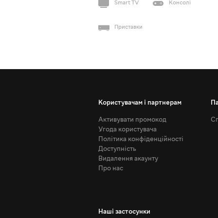
Smart TV
Консолі
Приставки
Користувачам і партнерам
П
Активувати промокод
Сп
Угода користувача
Політика конфіденційності
Доступність
Видалення акаунту
Про нас
Наші застосунки