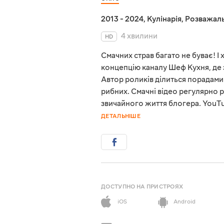
2013 - 2024
,
Кулінарія
,
Розважаль
4 хвилини
HD
Смачних страв багато не буває! І
концепцію каналу Шеф Кухня, де з
Автор роликів ділиться порадами
рибних. Смачні відео регулярно 
звичайного життя блогера. YouT
ДЕТАЛЬНІШЕ
ДОСТУПНО НА ПРИСТРОЯХ
iOS
Android