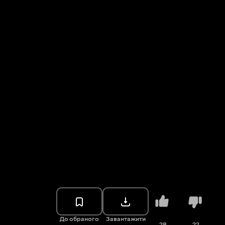
До обраного
Завантажити
28
22