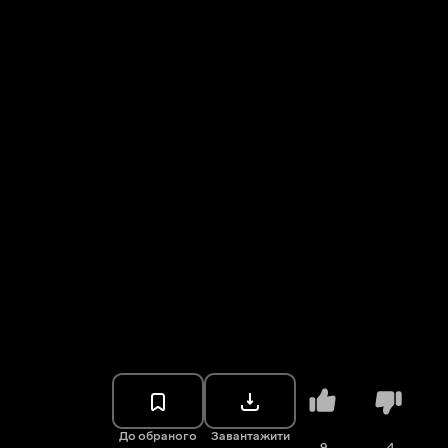
До обраного
Завантажити
9
4