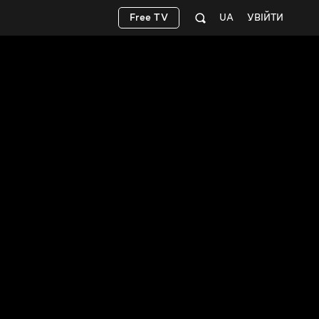
Free TV
UA
УВІЙТИ