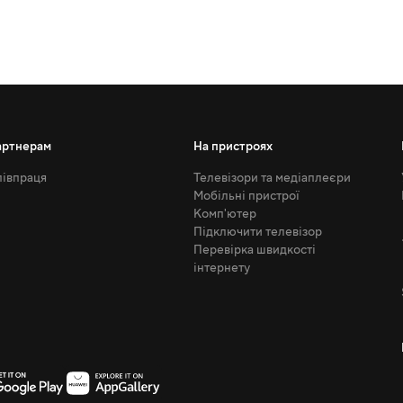
артнерам
На пристроях
івпраця
Телевізори та медіаплеєри
Мобільні пристрої
Комп'ютер
Підключити телевізор
Перевірка швидкості
інтернету