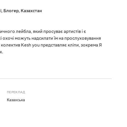
і
,
Блогер
,
Казахстан
чного лейбла, який просуває артистів і є
сі охочі можуть надсилати їм на прослуховування
і колектив Kesh you представляє кліпи, зокрема Я
х.
ПЕРЕКЛАД
Казахська