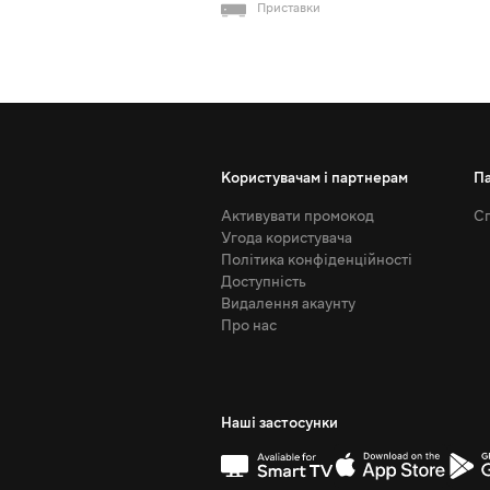
Приставки
Користувачам і партнерам
П
Активувати промокод
Сп
Угода користувача
Політика конфіденційності
Доступність
Видалення акаунту
Про нас
Наші застосунки