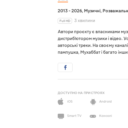
2013 - 2026
,
Музичні
,
Розважальн
3 хвилини
Full HD
Автори проєкту є власниками музи
дистриб’ютором музики і відео. У
авторські треки. На своєму канал
пампушка, Мухаббат і багато інши
ДОСТУПНО НА ПРИСТРОЯХ
iOS
Android
Smart TV
Консолі