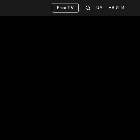
Free TV
UA
УВІЙТИ