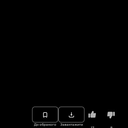
До обраного
Завантажити
13
8