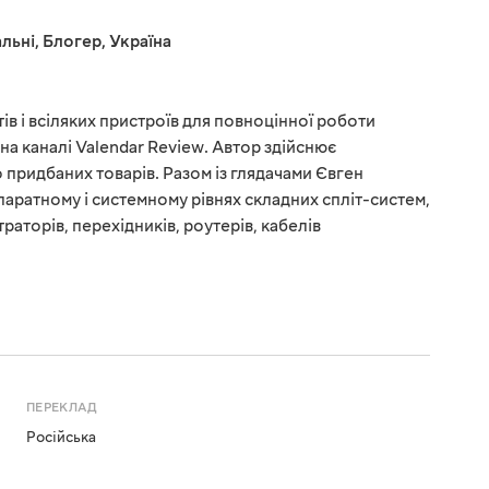
льні
,
Блогер
,
Україна
в і всіляких пристроїв для повноцінної роботи
на каналі Valendar Review. Автор здійснює
 придбаних товарів. Разом із глядачами Євген
паратному і системному рівнях складних спліт-систем,
раторів, перехідників, роутерів, кабелів
ПЕРЕКЛАД
Російська