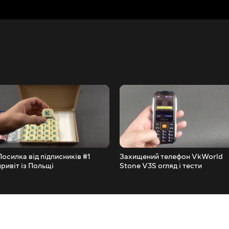
Посилка від підписників #1
Захищений телефон VkWorld
привіт із Польщі
Stone V3S огляд і тести