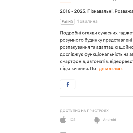
2016 - 2025
,
Пізнавальні
,
Розважа
1 хвилина
Full HD
Подробні огляди сучасних гаджеті
розумного будинку представлені 
розпакування та адаптацію щойно
досліджує функціональність на а
смартфонів, автоматів, відеореєст
підключення. По
ДЕТАЛЬНІШЕ
ДОСТУПНО НА ПРИСТРОЯХ
iOS
Android