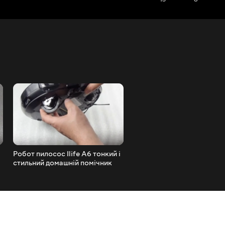
Робот пилосос Ilife A6 тонкий і
Огляд Xiaomi ZSH.COM Yo
стильний домашній помічник
бавовняний рушник з
антибактеріальним захис