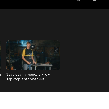
я
Зварювання через вікно -
Зварювання у відрив -
Територія зварювання
Територія зварювання