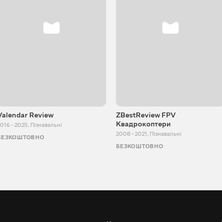
Valendar Review
ZBestReview FPV
Квадрокоптери
016 - 2025
,
Пізнавальні
2008 - 2021
,
Пізнавальні
БЕЗКОШТОВНО
БЕЗКОШТОВНО