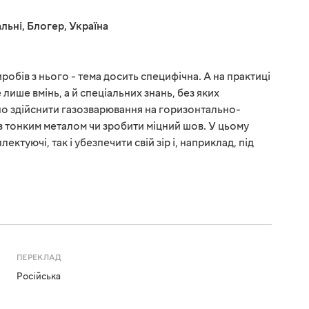
льні
,
Блогер
,
Україна
робів з нього - тема досить специфічна. А на практиці
лише вмінь, а й спеціальних знань, без яких
о здійснити газозварювання на горизонтально-
з тонким металом чи зробити міцний шов. У цьому
ктуючі, так і убезпечити свій зір і, наприклад, під
ПЕРЕКЛАД
Російська