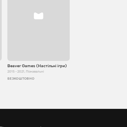
Beaver Games (Настільні ігри)
Від Заїки з Китаю
2015 - 2021
,
Пізнавальні
2011 - 2025
,
Пізнавальні
БЕЗКОШТОВНО
БЕЗКОШТОВНО