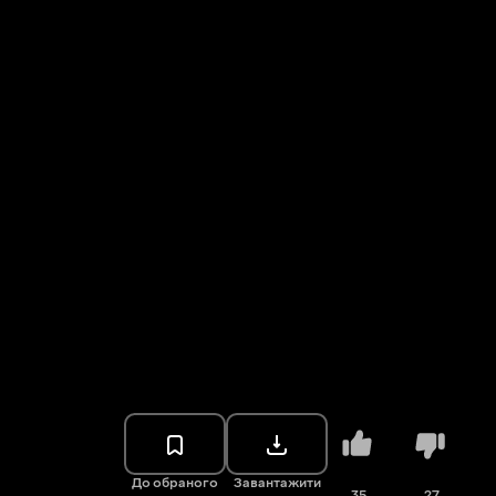
До обраного
Завантажити
35
27