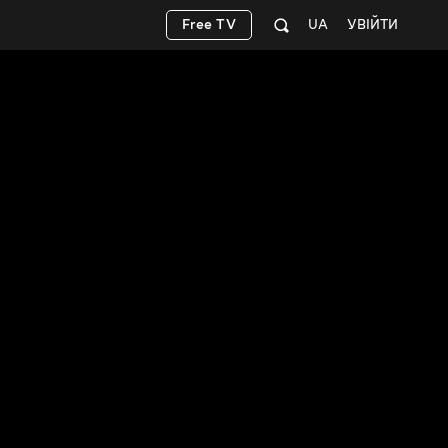
Free TV
UA
УВІЙТИ