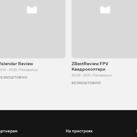
Valendar Review
ZBestReview FPV
Квадрокоптери
016 - 2025
,
Пізнавальні
2008 - 2021
,
Пізнавальні
БЕЗКОШТОВНО
БЕЗКОШТОВНО
артнерам
На пристроях