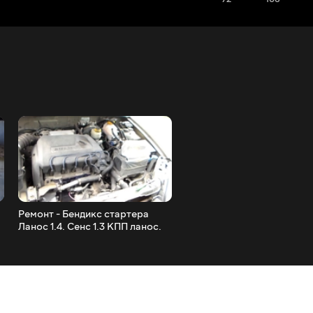
Ремонт - Бендикс стартера
Як замінити лампочки в па
Ланос 1.4. Сенс 1.3 КПП ланос.
приладів (пічки) на
світлодіоди. Ланос. Сенс.