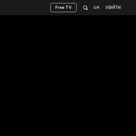
Free TV
UA
УВІЙТИ