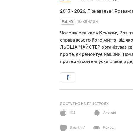
2013 - 2026
,
Пізнавальні
,
Розважа
16 хвилин
Full HD
Чоловік мешкає у Кривому Розі та
справа всього його життя, від як
ЛЬOША МАЙСТЕР організував свій 
про те, як ремонтує машини. Поч
проте з часом випуски ставали де
ДОСТУПНО НА ПРИСТРОЯХ
iOS
Android
Smart TV
Консолі