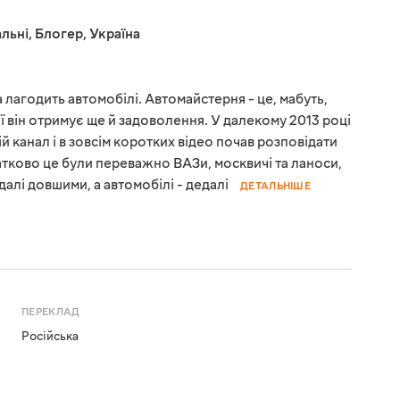
льні
,
Блогер
,
Україна
 лагодить автомобілі. Автомайстерня - це, мабуть,
ої він отримує ще й задоволення. У далекому 2013 році
канал і в зовсім коротких відео почав розповідати
атково це були переважно ВАЗи, москвичі та ланоси,
далі довшими, а автомобілі - дедалі
ДЕТАЛЬНІШЕ
ПЕРЕКЛАД
Російська