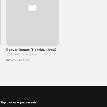
Beaver Games (Настільні ігри)
Від Заїки з Китаю
2015 - 2021
,
Пізнавальні
2011 - 2025
,
Пізнавальні
БЕЗКОШТОВНО
БЕЗКОШТОВНО
Підтримка користувачів