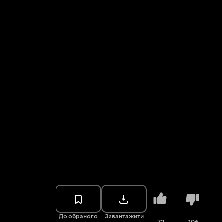
До обраного
Завантажити
72
106