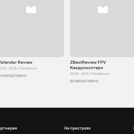
Valendar Review
ZBestReview FPV
Квадрокоптери
016 - 2025
,
Пізнавальні
2008 - 2021
,
Пізнавальні
БЕЗКОШТОВНО
БЕЗКОШТОВНО
артнерам
На пристроях