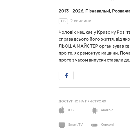
2013 - 2026
,
Пізнавальні
,
Розважа
2 хвилини
HD
Чоловік мешкає у Кривому Розі та
справа всього його життя, від як
ЛЬOША МАЙСТЕР організував свій 
про те, як ремонтує машини. Поч
проте з часом випуски ставали де
ДОСТУПНО НА ПРИСТРОЯХ
iOS
Android
Smart TV
Консолі