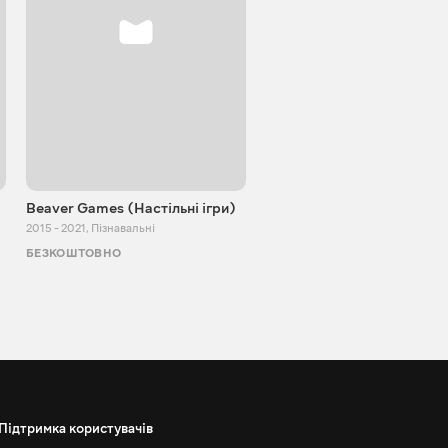
Beaver Games (Настільні ігри)
Від Заїки з Китаю
2015 - 2021
,
Пізнавальні
2011 - 2025
,
Пізнавальні
БЕЗКОШТОВНО
БЕЗКОШТОВНО
Підтримка користувачів