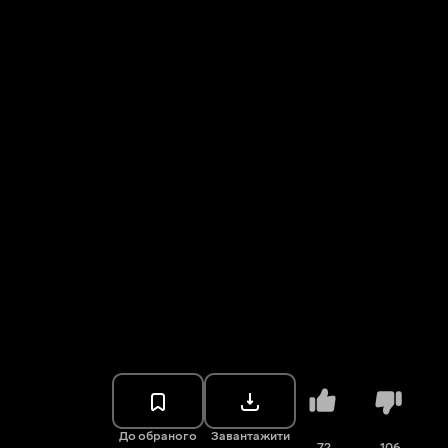
До обраного
Завантажити
72
106