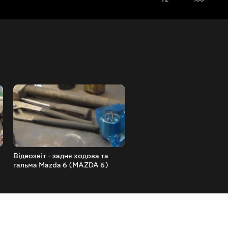
Відеозвіт - задня ходова та
Заміна передніх стійок
гальма Mazda 6 (MAZDA 6)
амортизаторів та рульови
наконечників Matiz Матіз