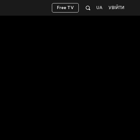
Free TV
UA
УВІЙТИ