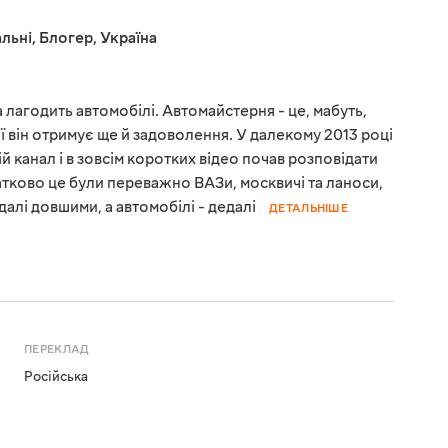
льні
,
Блогер
,
Україна
 лагодить автомобілі. Автомайстерня - це, мабуть,
ої він отримує ще й задоволення. У далекому 2013 році
канал і в зовсім коротких відео почав розповідати
атково це були переважно ВАЗи, москвичі та ланоси,
далі довшими, а автомобілі - дедалі
ДЕТАЛЬНІШЕ
ПЕРЕКЛАД
Російська