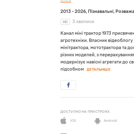
2013 - 2026
,
Пізнавальні
,
Розважа
3 хвилини
HD
Канал міні трактор 1973 присвяче
агротехніки. Власник відеоблогу
мінітрактора, мототрактора та до
різних моделей, з перерахуванням
модернізує навісні агрегати до с
підсобном
ДЕТАЛЬНІШЕ
ДОСТУПНО НА ПРИСТРОЯХ
iOS
Android