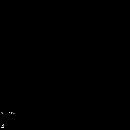
.5
12+
73