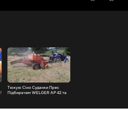
Тюкую Сіно Суданки Прес
Мотоблок з Причепом від
!
Підбирачем WELGER AP 42 та
Мураха!
Трактором ДМТЗ 404!