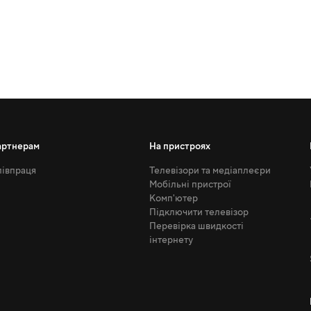
артнерам
На пристроях
івпраця
Телевізори та медіаплеєри
Мобільні пристрої
Комп'ютер
Підключити телевізор
Перевірка швидкості
інтернету