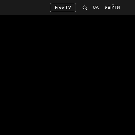
Free TV
UA
УВІЙТИ