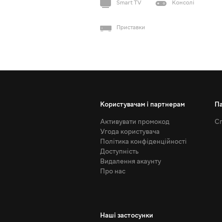
Smart TV
Консолі
Приставки
Користувачам і партнерам
П
Активувати промокод
Сп
Угода користувача
Політика конфіденційності
Доступність
Видалення акаунту
Про нас
Наші застосунки