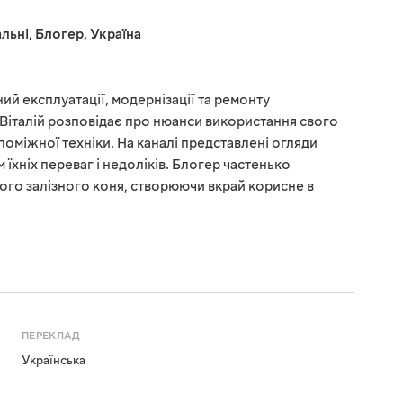
льні
,
Блогер
,
Україна
ний експлуатації, модернізації та ремонту
 Віталій розповідає про нюанси використання свого
поміжної техніки. На каналі представлені огляди
 їхніх переваг і недоліків. Блогер частенько
вого залізного коня, створюючи вкрай корисне в
ПЕРЕКЛАД
Українська