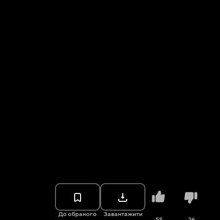
До обраного
Завантажити
55
26