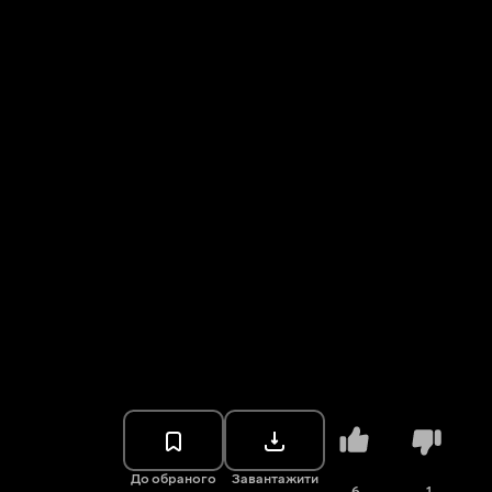
До обраного
Завантажити
6
1