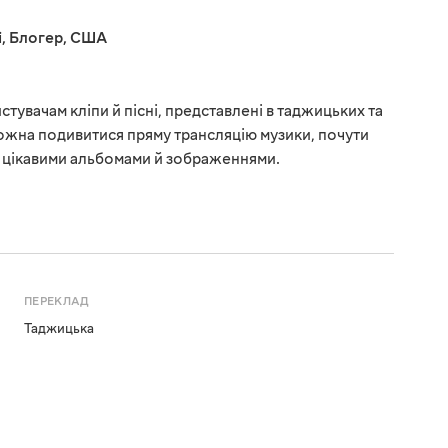
і
,
Блогер
,
США
стувачам кліпи й пісні, представлені в таджицьких та
ожна подивитися пряму трансляцію музики, почути
з цікавими альбомами й зображеннями.
ПЕРЕКЛАД
Таджицька