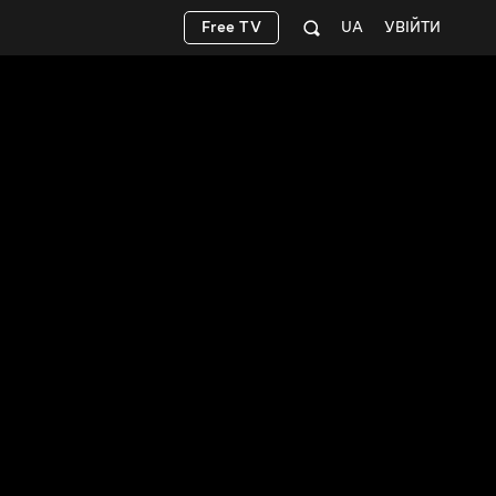
Free TV
UA
УВІЙТИ