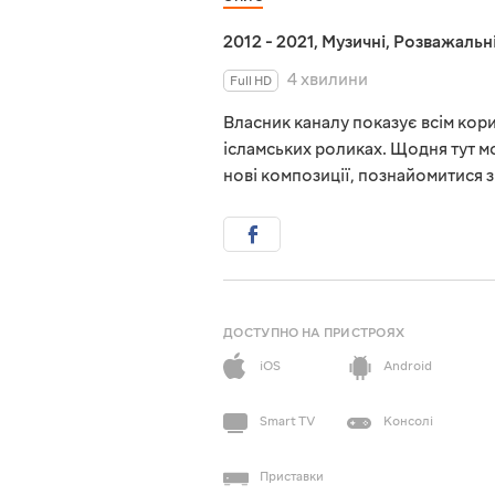
2012 - 2021
,
Музичні
,
Розважальн
4 хвилини
Full HD
Власник каналу показує всім кори
ісламських роликах. Щодня тут м
нові композиції, познайомитися 
ДОСТУПНО НА ПРИСТРОЯХ
iOS
Android
Smart TV
Консолі
Приставки