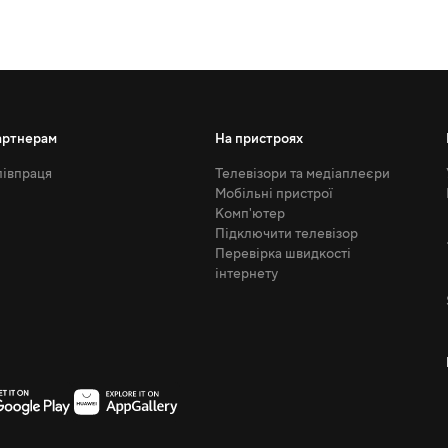
артнерам
На пристроях
івпраця
Телевізори та медіаплеєри
Мобільні пристрої
Комп'ютер
Підключити телевізор
Перевірка швидкості
інтернету