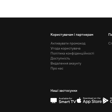
Користувачам і партнерам
П
Активувати промокод
Сп
Угода користувача
Політика конфіденційності
Доступність
Видалення акаунту
Про нас
Наші застосунки