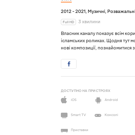
2012 - 2021
,
Музичні
,
Розважальн
3 хвилини
Full HD
Власник каналу показує всім кори
ісламських роликах. Щодня тут м
нові композиції, познайомитися 
ДОСТУПНО НА ПРИСТРОЯХ
iOS
Android
Smart TV
Консолі
Приставки