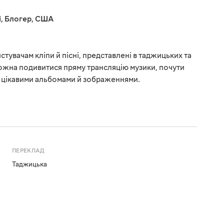
і
,
Блогер
,
США
стувачам кліпи й пісні, представлені в таджицьких та
ожна подивитися пряму трансляцію музики, почути
з цікавими альбомами й зображеннями.
ПЕРЕКЛАД
Таджицька