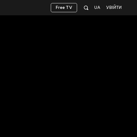
Free TV
UA
УВІЙТИ