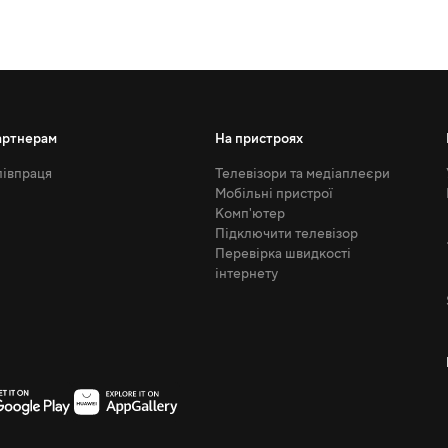
артнерам
На пристроях
івпраця
Телевізори та медіаплеєри
Мобільні пристрої
Комп'ютер
Підключити телевізор
Перевірка швидкості
інтернету