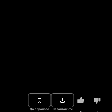
До обраного
Завантажити
6
1