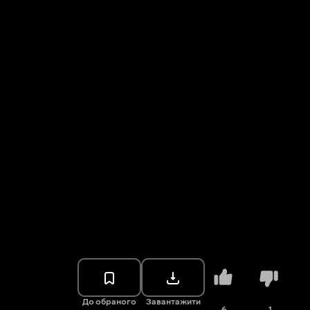
До обраного
Завантажити
6
1