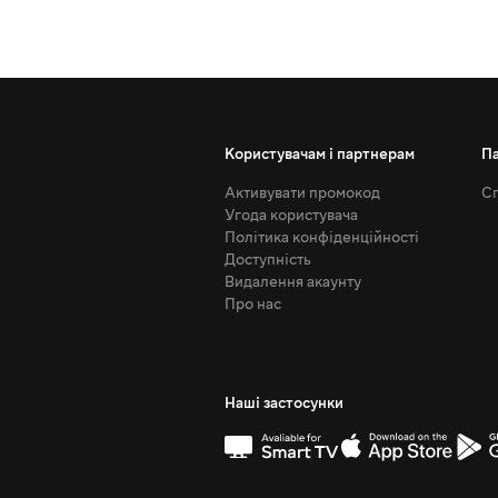
Користувачам і партнерам
П
Активувати промокод
Сп
Угода користувача
Політика конфіденційності
Доступність
Видалення акаунту
Про нас
Наші застосунки