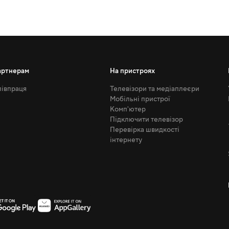
артнерам
На пристроях
івпраця
Телевізори та медіаплеєри
Мобільні пристрої
Комп'ютер
Підключити телевізор
Перевірка швидкості
інтернету