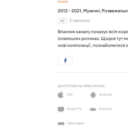
2012 - 2021
,
Музичні
,
Розважальн
3 хвилини
HD
Власник каналу показує всім кори
ісламських роликах. Щодня тут м
нові композиції, познайомитися 
ДОСТУПНО НА ПРИСТРОЯХ
iOS
Android
Smart TV
Консолі
Приставки