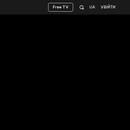
Free TV
UA
УВІЙТИ