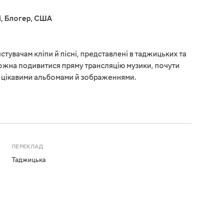
і
,
Блогер
,
США
стувачам кліпи й пісні, представлені в таджицьких та
ожна подивитися пряму трансляцію музики, почути
з цікавими альбомами й зображеннями.
ПЕРЕКЛАД
Таджицька