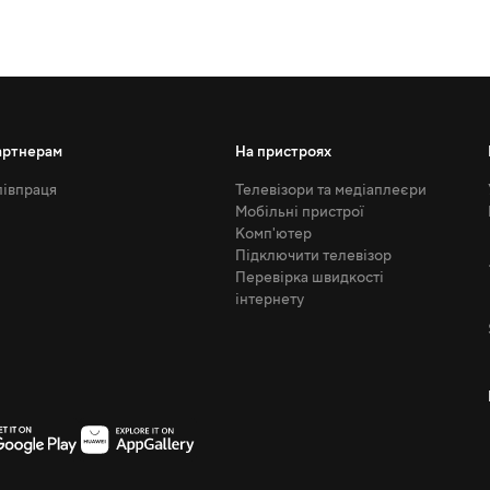
артнерам
На пристроях
івпраця
Телевізори та медіаплеєри
Мобільні пристрої
Комп'ютер
Підключити телевізор
Перевірка швидкості
інтернету