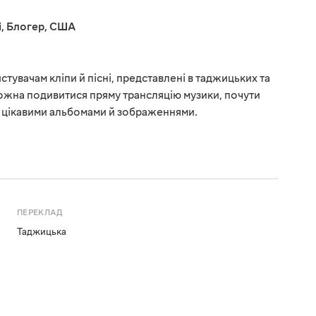
і
,
Блогер
,
США
стувачам кліпи й пісні, представлені в таджицьких та
ожна подивитися пряму трансляцію музики, почути
з цікавими альбомами й зображеннями.
ПЕРЕКЛАД
Таджицька