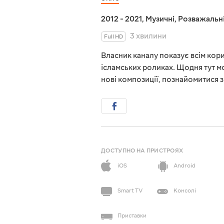
2012 - 2021
,
Музичні
,
Розважальн
3 хвилини
Full HD
Власник каналу показує всім кори
ісламських роликах. Щодня тут м
нові композиції, познайомитися 
ДОСТУПНО НА ПРИСТРОЯХ
iOS
Android
Smart TV
Консолі
Приставки