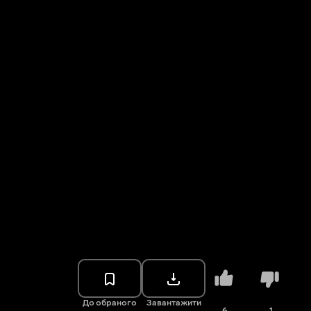
До обраного
Завантажити
6
1