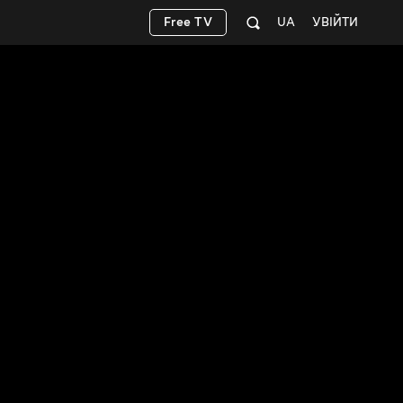
Free TV
UA
УВІЙТИ