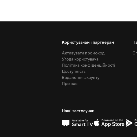
Користувачам і партнерам
П
Активувати промокод
Сп
Угода користувача
Політика конфіденційності
Доступність
Видалення акаунту
Про нас
Наші застосунки