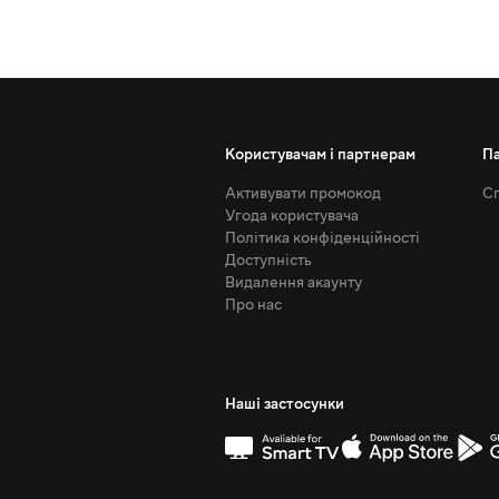
Користувачам і партнерам
П
Активувати промокод
Сп
Угода користувача
Політика конфіденційності
Доступність
Видалення акаунту
Про нас
Наші застосунки