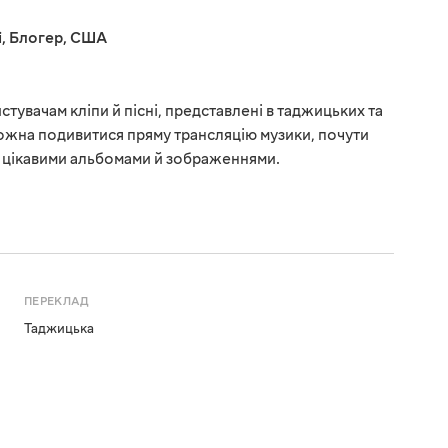
і
,
Блогер
,
США
стувачам кліпи й пісні, представлені в таджицьких та
ожна подивитися пряму трансляцію музики, почути
з цікавими альбомами й зображеннями.
ПЕРЕКЛАД
Таджицька