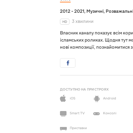
2012 - 2021
,
Музичні
,
Розважальн
3 хвилини
HD
Власник каналу показує всім кори
ісламських роликах. Щодня тут м
нові композиції, познайомитися 
ДОСТУПНО НА ПРИСТРОЯХ
iOS
Android
Smart TV
Консолі
Приставки