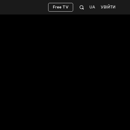
Free TV
UA
УВІЙТИ