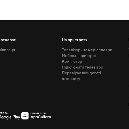
артнерам
На пристроях
івпраця
Телевізори та медіаплеєри
Мобільні пристрої
Комп'ютер
Підключити телевізор
Перевірка швидкості
інтернету