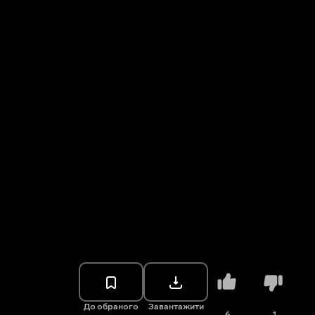
До обраного
Завантажити
6
1