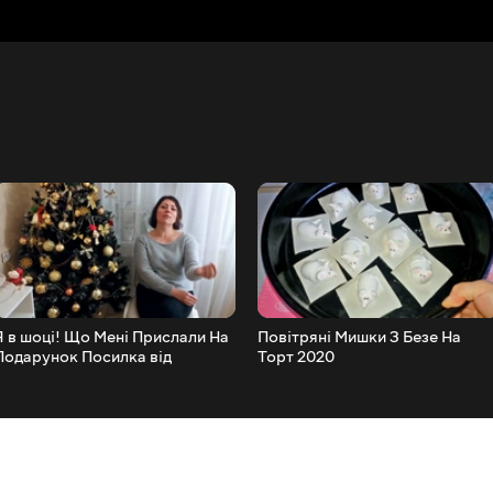
Я в шоці! Що Мені Прислали На
Повітряні Мишки З Безе На
Подарунок Посилка від
Торт 2020
передплатниць!