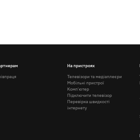
артнерам
На пристроях
івпраця
Телевізори та медіаплеєри
Мобільні пристрої
Комп'ютер
Підключити телевізор
Перевірка швидкості
інтернету