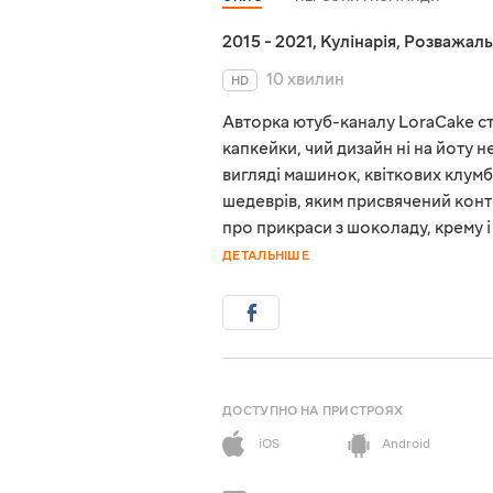
2015 - 2021
,
Кулінарія
,
Розважаль
10 хвилин
HD
Авторка ютуб-каналу LoraCake ст
капкейки, чий дизайн ні на йоту 
вигляді машинок, квіткових клумб
шедеврів, яким присвячений конте
про прикраси з шоколаду, крему 
ДЕТАЛЬНІШЕ
ДОСТУПНО НА ПРИСТРОЯХ
iOS
Android