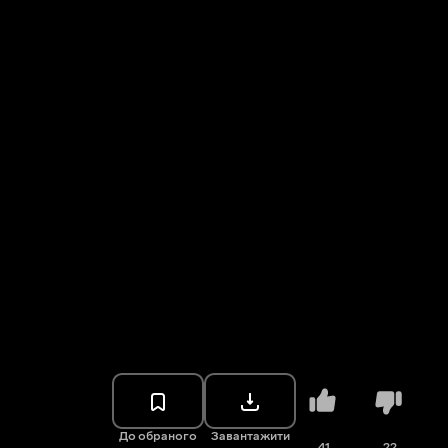
До обраного
Завантажити
41
22