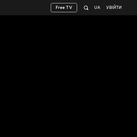
Free TV
UA
УВІЙТИ