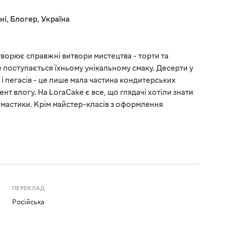
ні
,
Блогер
,
Україна
ворює справжні витвори мистецтва - торти та
не поступається їхньому унікальному смаку. Десерти у
 і пегасів - це лише мала частина кондитерських
нт влогу. На LoraCake є все, що глядачі хотіли знати
і мастики. Крім майстер-класів з оформлення
ПЕРЕКЛАД
Російська