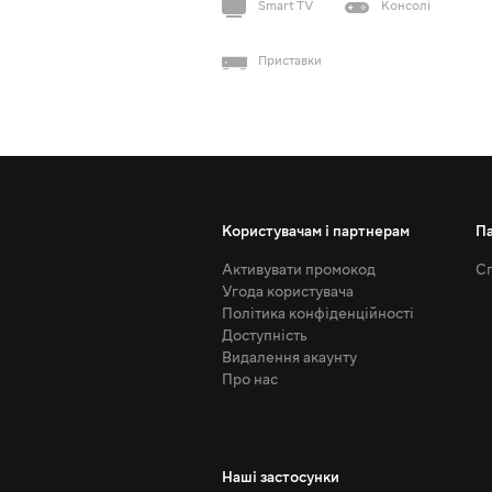
Smart TV
Консолі
Приставки
Користувачам і партнерам
П
Активувати промокод
Сп
Угода користувача
Політика конфіденційності
Доступність
Видалення акаунту
Про нас
Наші застосунки