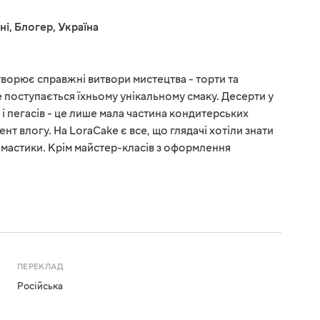
ні
,
Блогер
,
Україна
ворює справжні витвори мистецтва - торти та
не поступається їхньому унікальному смаку. Десерти у
 і пегасів - це лише мала частина кондитерських
нт влогу. На LoraCake є все, що глядачі хотіли знати
і мастики. Крім майстер-класів з оформлення
ПЕРЕКЛАД
Російська