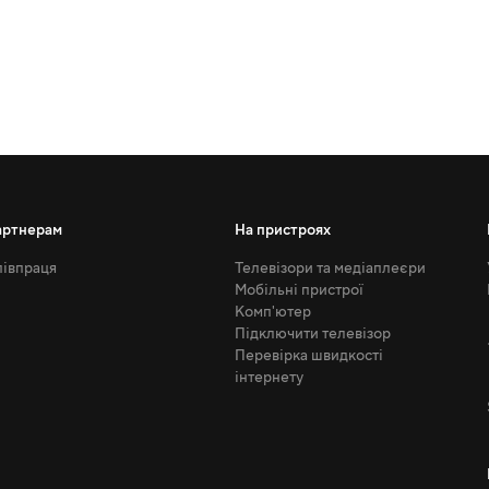
артнерам
На пристроях
івпраця
Телевізори та медіаплеєри
Мобільні пристрої
Комп'ютер
Підключити телевізор
Перевірка швидкості
інтернету