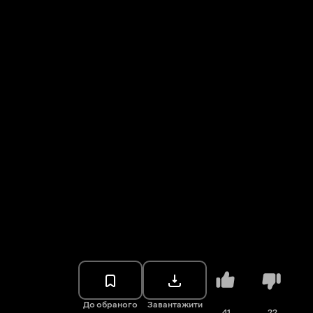
До обраного
Завантажити
41
22