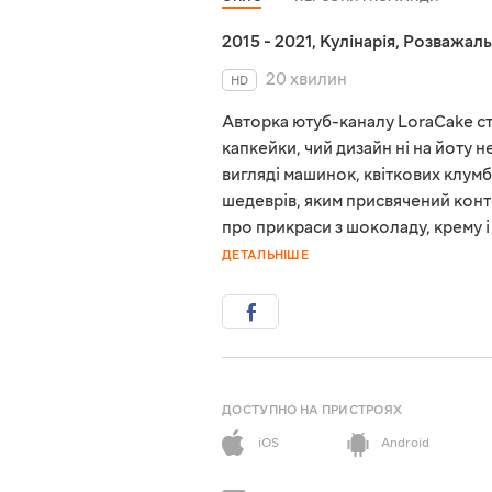
2015 - 2021
,
Кулінарія
,
Розважаль
20 хвилин
HD
Авторка ютуб-каналу LoraCake ст
капкейки, чий дизайн ні на йоту 
вигляді машинок, квіткових клумб
шедеврів, яким присвячений конте
про прикраси з шоколаду, крему 
ДЕТАЛЬНІШЕ
ДОСТУПНО НА ПРИСТРОЯХ
iOS
Android