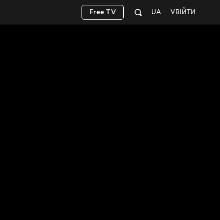
Free TV
UA
УВІЙТИ