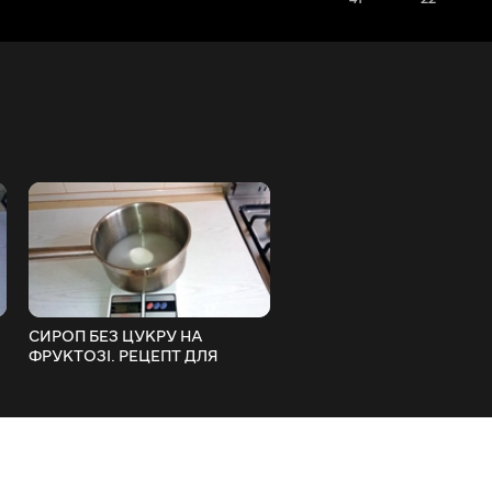
СИРОП БЕЗ ЦУКРУ НА
ШОКоладний BUBBLE БІС
ФРУКТОЗІ. РЕЦЕПТ ДЛЯ
ЦЕ ХІТ! ! РЕЦЕПТ
КРЕМУ!