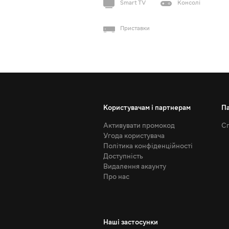
Smart TV
Консолі
Приставки
Користувачам і партнерам
П
Активувати промокод
Сп
Угода користувача
Політика конфіденційності
Доступність
Видалення акаунту
Про нас
Наші застосунки