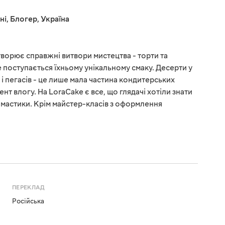
ні
,
Блогер
,
Україна
ворює справжні витвори мистецтва - торти та
не поступається їхньому унікальному смаку. Десерти у
 і пегасів - це лише мала частина кондитерських
нт влогу. На LoraCake є все, що глядачі хотіли знати
і мастики. Крім майстер-класів з оформлення
ПЕРЕКЛАД
Російська