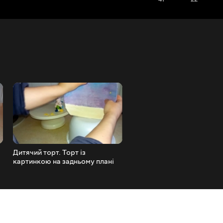
Дитячий торт. Торт із
Безе частина 2. Торт 3Д ж
картинкою на задньому плані