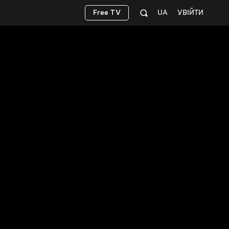
Free TV
UA
УВІЙТИ