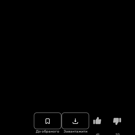
До обраного
Завантажити
41
22