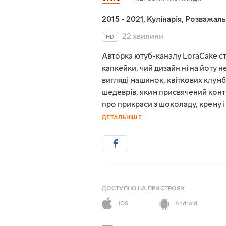
2015 - 2021
,
Кулінарія
,
Розважаль
22 хвилини
HD
Авторка ютуб-каналу LoraCake ст
капкейки, чий дизайн ні на йоту 
вигляді машинок, квіткових клумб
шедеврів, яким присвячений конте
про прикраси з шоколаду, крему 
ДЕТАЛЬНІШЕ
ДОСТУПНО НА ПРИСТРОЯХ
iOS
Android