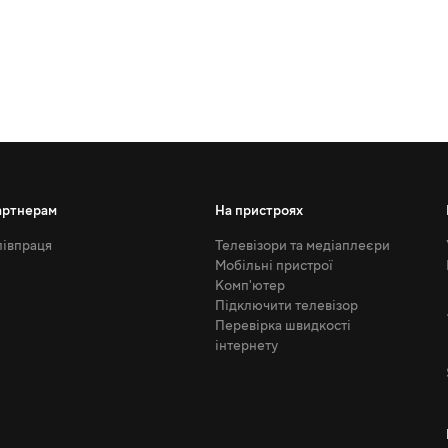
артнерам
На пристроях
івпраця
Телевізори та медіаплеєри
Мобільні пристрої
Комп'ютер
Підключити телевізор
Перевірка швидкості
інтернету