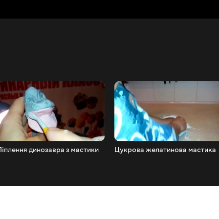
Ліплення динозавра з мастики
Цукрова желатинова мастика