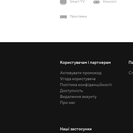
Smart TV
Консолі
Приставки
Користувачам і партнерам
П
Активувати промокод
Сп
Угода користувача
Політика конфіденційності
Доступність
Видалення акаунту
Про нас
Наші застосунки