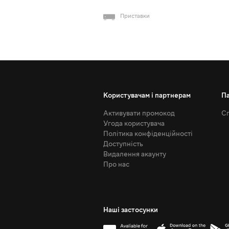
Приставки
Користувачам і партнерам
П
Активувати промокод
Сп
Угода користувача
Політика конфіденційності
Доступність
Видалення акаунту
Про нас
Наші застосунки