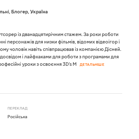
льні
,
Блогер
,
Україна
тсорер із дванадцятирічним стажем. За роки роботи
нні персонажів для низки фільмів, відомих відеоігор і
тому чоловік навіть співпрацював із компанією Дісней.
 досвідом і лайфхаками для роботи з програмами для
офесійні уроки з освоєння 3D's M
ДЕТАЛЬНІШЕ
ПЕРЕКЛАД
Російська