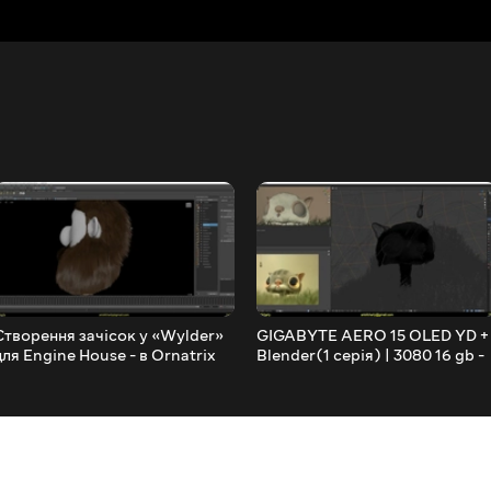
Створення зачісок у «Wylder»
GIGABYTE AERO 15 OLED YD +
для Engine House - в Ornatrix
Blender(1 серія) | 3080 16 gb -
Maya/3ds Max/Unreal
NVIDIA RTX STUDIO
Engine(groom plugin)