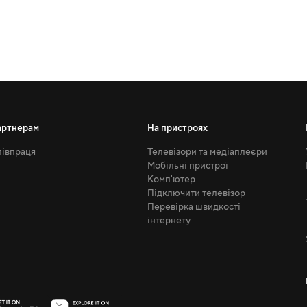
артнерам
На пристроях
івпраця
Телевізори та медіаплеєри
Мобільні пристрої
Комп'ютер
Підключити телевізор
Перевірка швидкості
інтернету