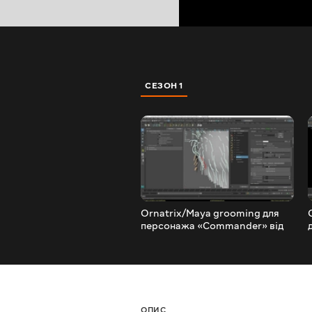
СЕЗОН 1
Ornatrix/Maya grooming для
персонажа «Commander» від
Samir Mir. 2 серія
ОПИС