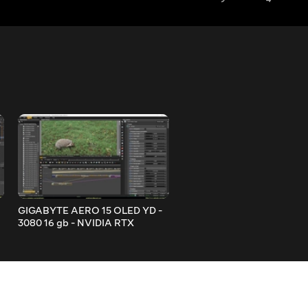
GIGABYTE AERO 15 OLED YD -
Ornatrix 3ds Max Redshift 
3080 16 gb - NVIDIA RTX
Кухонний монстр. 2 серії.
STUDIO. Підвищення
октанового числа на x2.6-4!