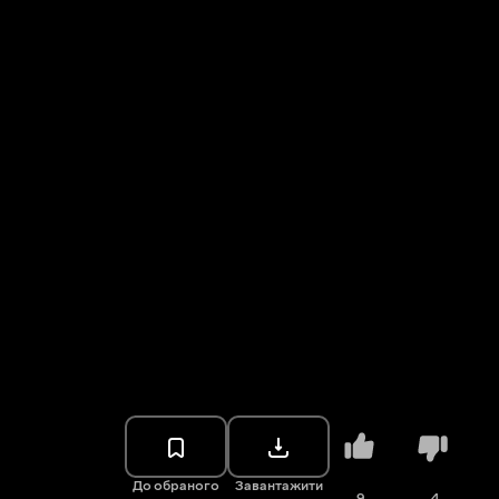
До обраного
Завантажити
9
4