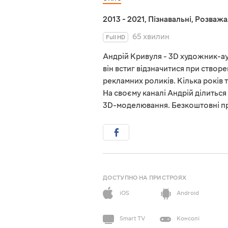
2013 - 2021
,
Пізнавальні
,
Розважа
65 хвилин
Full HD
Андрій Кривуля - 3D художник-ау
він встиг відзначитися при створе
рекламних роликів. Кілька років 
На своєму каналі Андрій ділиться
3D-моделювання. Безкоштовні пр
ДОСТУПНО НА ПРИСТРОЯХ
iOS
Android
Smart TV
Консолі