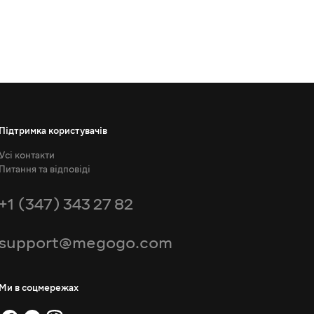
Підтримка користувачів
Усі контакти
Питання та відповіді
+1 (347) 343 27 82
support@megogo.com
Ми в соцмережах