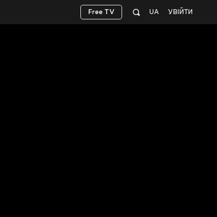
Free TV
UA
УВІЙТИ