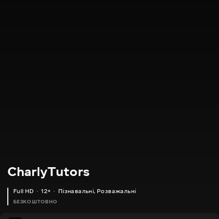
CharlyTutors
Full HD
12+
Пізнавальні
,
Розважальні
БЕЗКОШТОВНО