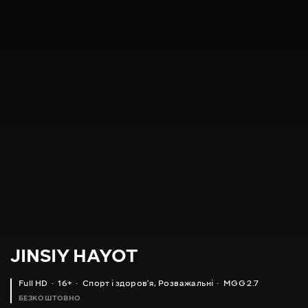
JINSIY HAYOT
Full HD
16+
Спорт і здоровʼя
,
Розважальні
MGG 2.7
БЕЗКОШТОВНО