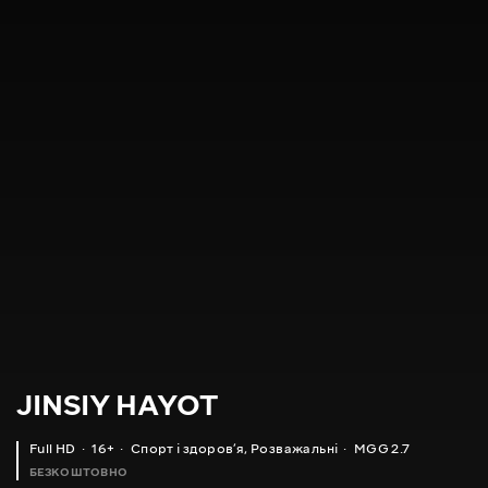
JINSIY HAYOT
Full HD
16+
Спорт і здоровʼя
,
Розважальні
MGG 2.7
БЕЗКОШТОВНО