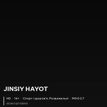
JINSIY HAYOT
HD
16+
Спорт і здоровʼя
,
Розважальні
MGG 2.7
БЕЗКОШТОВНО