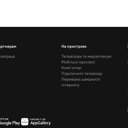
артнерам
На пристроях
івпраця
Телевізори та медіаплеєри
Мобільні пристрої
Комп'ютер
Підключити телевізор
Перевірка швидкості
інтернету