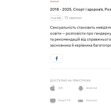
2018 - 2025
,
Спорт і здоровʼя
,
Роз
13 хвилин
Full HD
Сексуальність становить невід’є
освіти — розповісти про гендерну 
та рекомендацій від справжнього
засновника й керівника багатопро
ДОСТУПНО НА ПРИСТРОЯХ
iOS
Android
Smart TV
Консолі