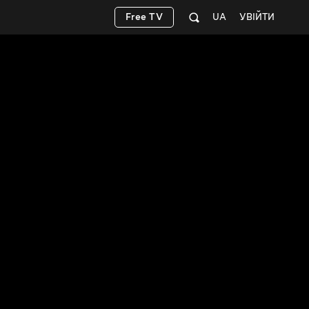
Free TV
UA
УВІЙТИ