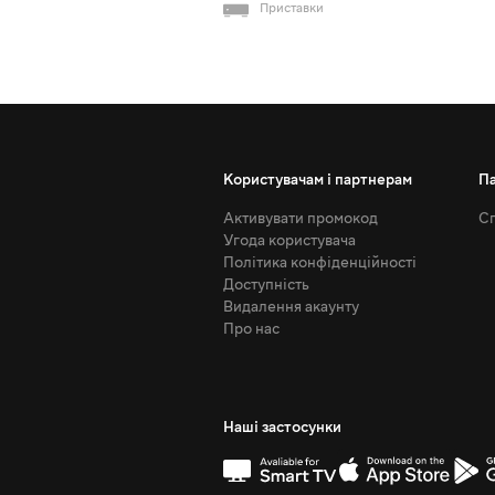
Приставки
Користувачам і партнерам
П
Активувати промокод
Сп
Угода користувача
Політика конфіденційності
Доступність
Видалення акаунту
Про нас
Наші застосунки