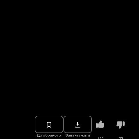
До обраного
Завантажити
122
77