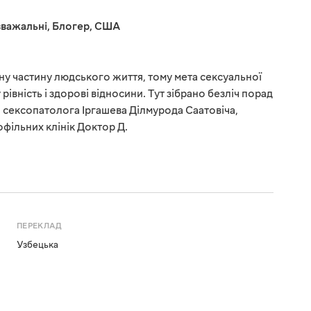
важальні
,
Блогер
,
США
мну частину людського життя, тому мета сексуальної
рівність і здорові відносини. Тут зібрано безліч порад
 сексопатолога Іргашева Ділмурода Саатовіча,
фільних клінік Доктор Д.
ПЕРЕКЛАД
Узбецька