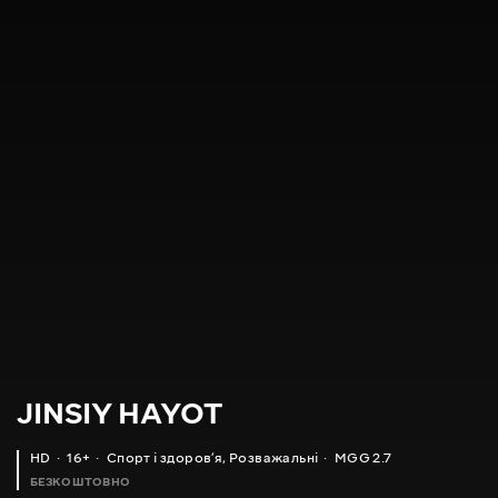
JINSIY HAYOT
HD
16+
Спорт і здоровʼя
,
Розважальні
MGG 2.7
БЕЗКОШТОВНО