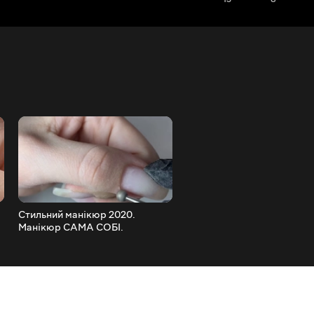
Стильний манікюр 2020.
Стильний МАНІКЮР. Мані
Манікюр САМА СОБІ.
на КЛІЄНТІ. Манікюр ДО т
Апаратний манікюр
ПІСЛЯ