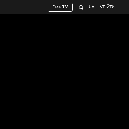
Free TV
UA
УВІЙТИ