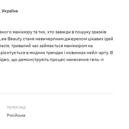
,
Україна
ого манікюру та тих, хто завжди в пошуку зразків
Lee Beauty стане невичерпним джерелом цікавих ідей
тасія, тривалий час займається манікюром на
рієнтується в модних трендах і новинках нейл-арту. В
відео, що демонструють процес нанесення гель-л
ПЕРЕКЛАД
Російська