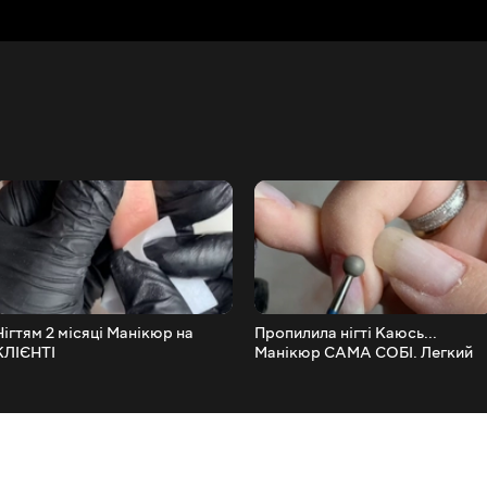
Нігтям 2 місяці Манікюр на
Пропилила нігті Каюсь...
КЛІЄНТІ
Манікюр САМА СОБІ. Легкий
дизайн нігтів