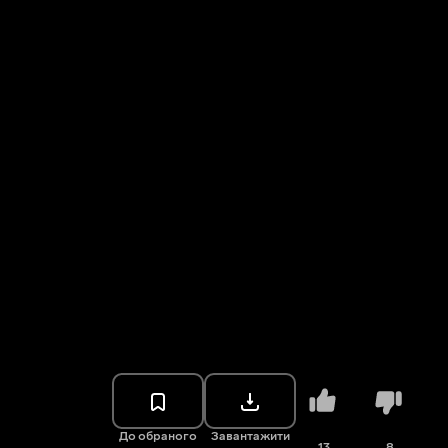
До обраного
Завантажити
13
8