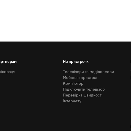
артнерам
На пристроях
івпраця
Телевізори та медіаплеєри
Мобільні пристрої
Комп'ютер
Підключити телевізор
Перевірка швидкості
інтернету