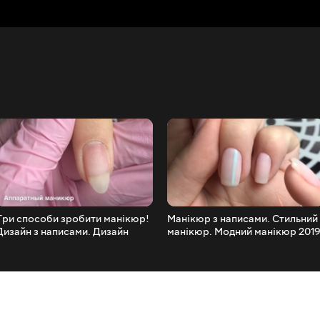
Три способи зробити манікюр!
Манікюр з написами. Стильний
Дизайн з написами. Дизайн
манікюр. Модний манікюр 2019
слайдера. Фольга у дизайні
Манікюр НА СОБІ.
нігтів