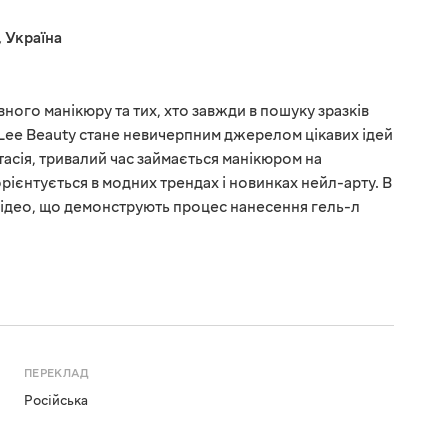
,
Україна
ого манікюру та тих, хто завжди в пошуку зразків
Lee Beauty стане невичерпним джерелом цікавих ідей
тасія, тривалий час займається манікюром на
рієнтується в модних трендах і новинках нейл-арту. В
відео, що демонструють процес нанесення гель-л
ПЕРЕКЛАД
Російська