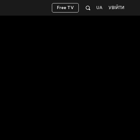
Free TV
UA
УВІЙТИ