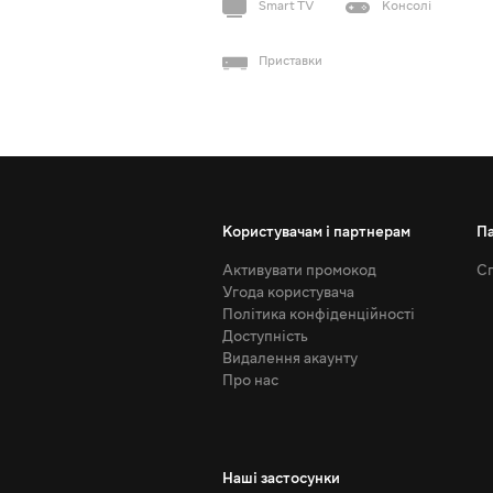
Smart TV
Консолі
Приставки
Користувачам і партнерам
П
Активувати промокод
Сп
Угода користувача
Політика конфіденційності
Доступність
Видалення акаунту
Про нас
Наші застосунки