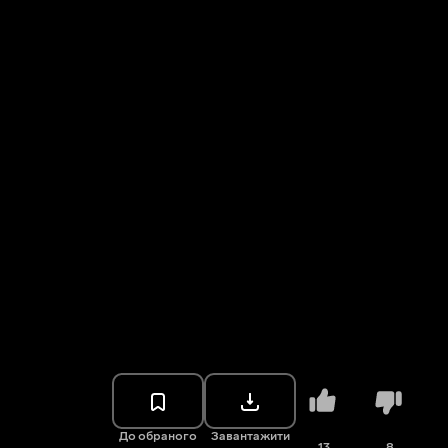
До обраного
Завантажити
13
8