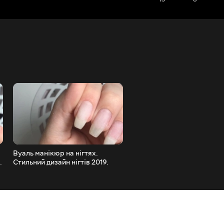
Вуаль манікюр на нігтях.
Дизайн нігтів з написами.
.
Стильний дизайн нігтів 2019.
Манікюр 2019. Манікюр Д
Роблю дизайн нігтів за
ПІСЛЯ. Манікюр Лівою р
допомогою лаку
САМА СОБІ