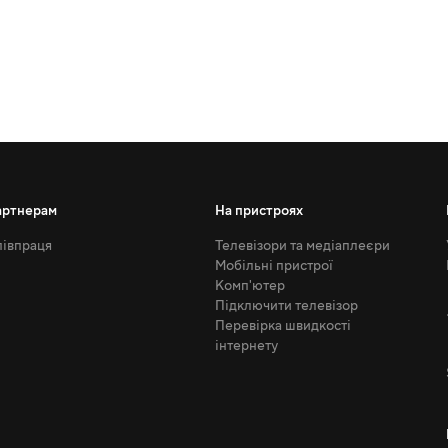
артнерам
На пристроях
івпраця
Телевізори та медіаплеєри
Мобільні пристрої
Комп'ютер
Підключити телевізор
Перевірка швидкості
інтернету