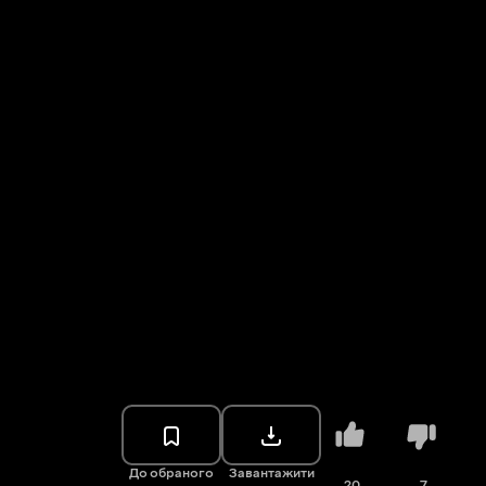
До обраного
Завантажити
20
7