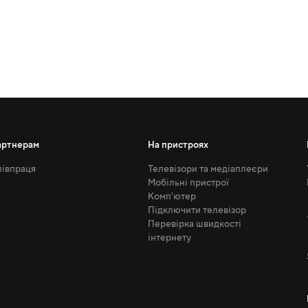
артнерам
На пристроях
івпраця
Телевізори та медіаплеєри
Мобільні пристрої
Комп'ютер
Підключити телевізор
Перевірка швидкості
інтернету