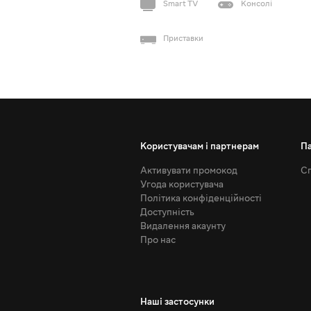
Smart TV
Консолі
Приставки
Користувачам і партнерам
П
Активувати промокод
Сп
Угода користувача
Політика конфіденційності
Доступність
Видалення акаунту
Про нас
Наші застосунки