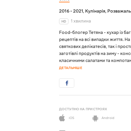
2016 - 2021
,
Кулінарія
,
Розважаль
1 хвилина
HD
Food-блогер Тетяна - кухар із ба
рецептів на всі випадки життя. Н
святкових делікатесів, так і прос
заготівлі продуктів на зиму - ко
класичними салатами та компотам
ДЕТАЛЬНІШЕ
ДОСТУПНО НА ПРИСТРОЯХ
iOS
Android