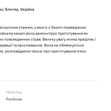
ні
,
Блогер
,
Україна
гаторічним стажем, у якого є безліч перевірених
а своєму каналі вона демонструє приготування як
тих повсякденних страв. Велику увагу жінка приділяє і
нсервації та засолюванню. Вона не обмежується
и, розповідаючи також про приготування м'ясн
ПЕРЕКЛАД
Російська