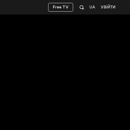
Free TV
UA
УВІЙТИ