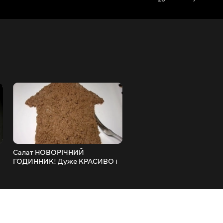
Салат НОВОРІЧНИЙ
Котлети в Духовці з Тома
ГОДИННИК! Дуже КРАСИВО і
Соусом! Дуже СОКОВИТІ 
СМАЧНО!)
Дуже СМАЧНІ!