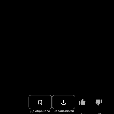
До обраного
Завантажити
62
48