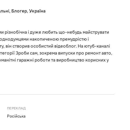
льні
,
Блогер
,
Україна
и різнобічна і дуже любить що-небудь майструвати
з однодумцями накопиченою премудрістю і
, він створив особистий відеоблог. На ютуб-каналі
атегорії Зроби сам, зокрема випуски про ремонт авто,
оманітні гаражні роботи та виробництво корисних у
ПЕРЕКЛАД
Російська