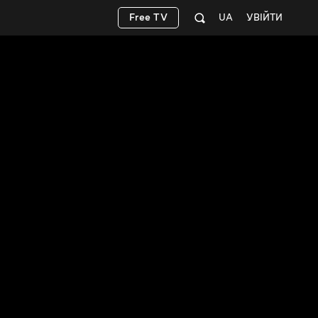
Free TV
UA
УВІЙТИ