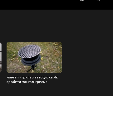
мангал - гриль з автодиска Як
1971 Копієчка , ВАЗ 2101
зробити мангал-гриль з
неFerrari
автомобільного диска