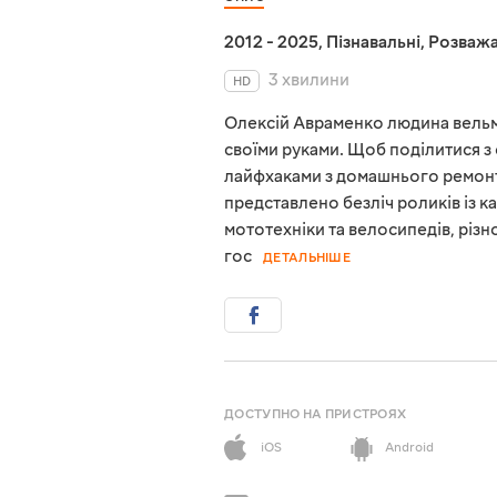
2012 - 2025
,
Пізнавальні
,
Розважа
3 хвилини
HD
Олексій Авраменко людина вельм
своїми руками. Щоб поділитися 
лайфхаками з домашнього ремонту
представлено безліч роликів із к
мототехніки та велосипедів, різн
гос
ДЕТАЛЬНІШЕ
ДОСТУПНО НА ПРИСТРОЯХ
iOS
Android