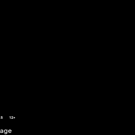
.5
12+
rage