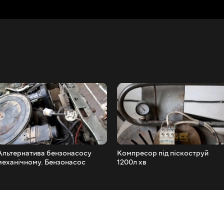
Альтернатива бензонасосу
Компресор під піскоструй
механічному. Бензонасос
1200л хв
Запорожця