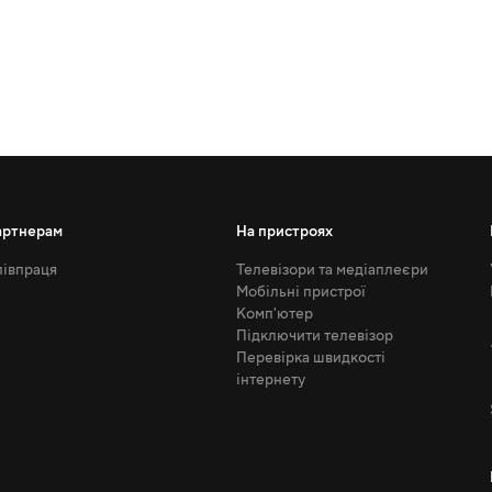
артнерам
На пристроях
івпраця
Телевізори та медіаплеєри
Мобільні пристрої
Комп'ютер
Підключити телевізор
Перевірка швидкості
інтернету