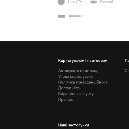
Smart TV
Консолі
Приставки
Користувачам і партнерам
П
Активувати промокод
Сп
Угода користувача
Політика конфіденційності
Доступність
Видалення акаунту
Про нас
Наші застосунки